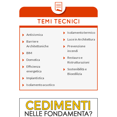
Isolamento termico
Antisismica
Luce in Architettura
Barriere
Architettoniche
Prevenzione
incendi
BIM
Restauro e
Domotica
Ristrutturazioni
Efficienza
Sostenibilità e
energetica
Bioedilizia
Impiantistica
Isolamento acustico