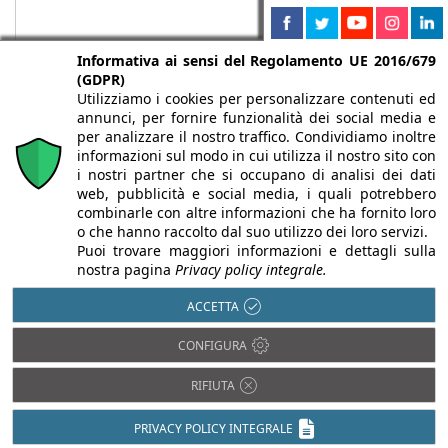
Informativa ai sensi del Regolamento UE 2016/679
(GDPR)
Utilizziamo i cookies per personalizzare contenuti ed
annunci, per fornire funzionalità dei social media e
per analizzare il nostro traffico. Condividiamo inoltre
informazioni sul modo in cui utilizza il nostro sito con
i nostri partner che si occupano di analisi dei dati
web, pubblicità e social media, i quali potrebbero
Chi siamo
Autori
Per la tua pubblicità
Iscriviti alla
combinarle con altre informazioni che ha fornito loro
newsletter
o che hanno raccolto dal suo utilizzo dei loro servizi.
Puoi trovare maggiori informazioni e dettagli sulla
nostra pagina
Privacy policy integrale.
ACCETTA
Infobuild è testata registrata presso il Tribunale di Milano al n° 63
CONFIGURA
dell’8/3/2013 - ISSN 2282-2267
© 2000-2026 Infoweb srl - P.IVA 13155920153 - Tutti i diritti
RIFIUTA
riservati |
Privacy
PRIVACY POLICY INTEGRALE