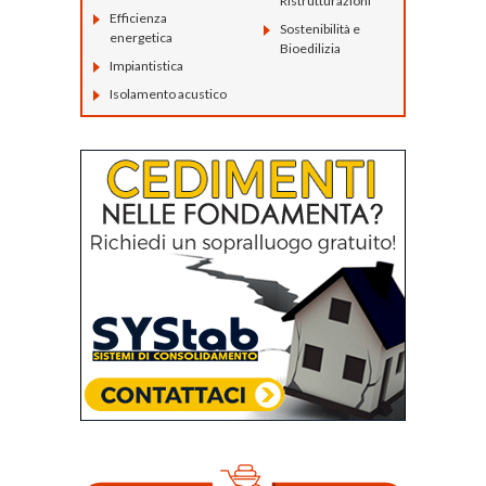
Ristrutturazioni
Efficienza
Sostenibilità e
energetica
Bioedilizia
Impiantistica
Isolamento acustico