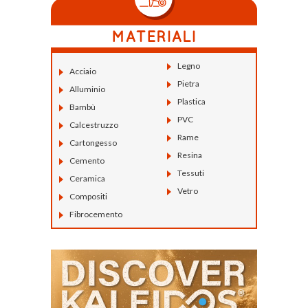
Legno
Acciaio
Pietra
Alluminio
Plastica
Bambù
PVC
Calcestruzzo
Rame
Cartongesso
Resina
Cemento
Tessuti
Ceramica
Vetro
Compositi
Fibrocemento