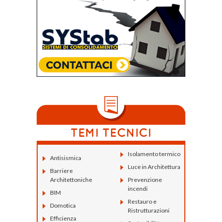
Isolamento termico
Antisismica
Luce in Architettura
Barriere
Architettoniche
Prevenzione
incendi
BIM
Restauro e
Domotica
Ristrutturazioni
Efficienza