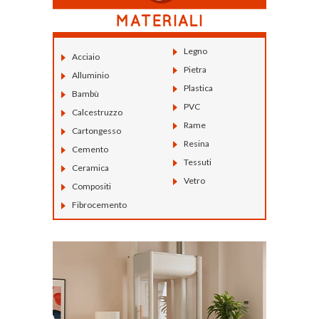
Legno
Acciaio
Pietra
Alluminio
Plastica
Bambù
PVC
Calcestruzzo
Rame
Cartongesso
Resina
Cemento
Tessuti
Ceramica
Vetro
Compositi
Fibrocemento