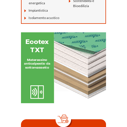
Sostenibilità e
energetica
Bioedilizia
Impiantistica
Isolamento acustico