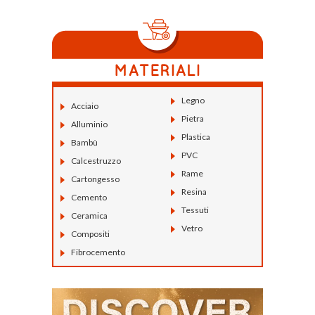
Legno
Acciaio
Pietra
Alluminio
Plastica
Bambù
PVC
Calcestruzzo
Rame
Cartongesso
Resina
Cemento
Tessuti
Ceramica
Vetro
Compositi
Fibrocemento