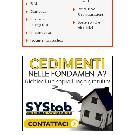
incendi
BIM
Restauro e
Domotica
Ristrutturazioni
Efficienza
Sostenibilità e
energetica
Bioedilizia
Impiantistica
Isolamento acustico