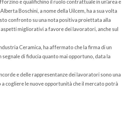
afforzino e qualifichino il ruolo contrattuale in un’area e
 Alberta Boschini, a nome della Uilcem, ha a sua volta
sto confronto su una nota positiva proiettata alla
 aspetti migliorativi a favore dei lavoratori, anche sul
dustria Ceramica, ha affermato che la firma di un
 segnale di fiducia quanto mai opportuno, data la
corde e delle rappresentanze dei lavoratori sono una
to a cogliere le nuove opportunità che il mercato potrà