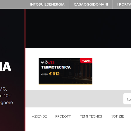
INFOBUILDENERGIA
CASAOGGIDOMANI
I PORTA
Ce
AZIENDE
PRODOTTI
TEMI TECNICI
NOTIZIE