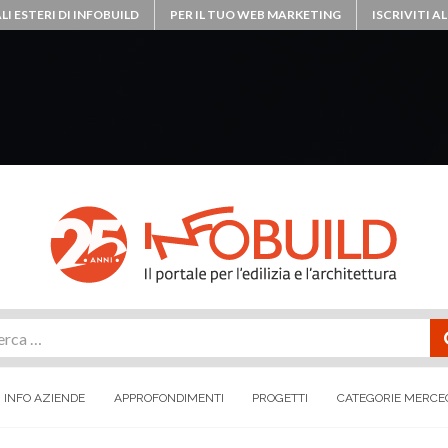
LI ESTERI DI INFOBUILD
PER IL TUO WEB MARKETING
ISCRIVITI 
rca
INFO AZIENDE
APPROFONDIMENTI
PROGETTI
CATEGORIE MERCE