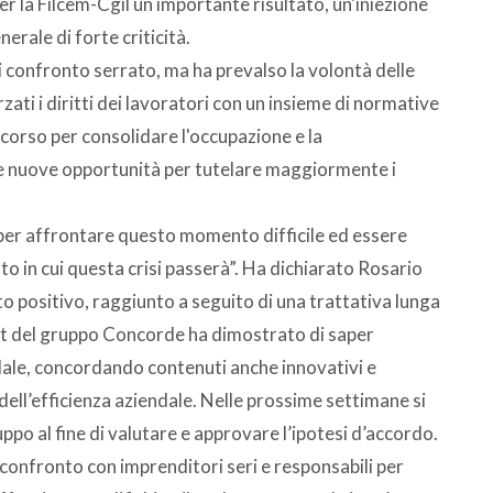
la Filcem-Cgil un importante risultato, un'iniezione
erale di forte criticità.
 confronto serrato, ma ha prevalso la volontà delle
rzati i diritti dei lavoratori con un insieme di normative
ercorso per consolidare l'occupazione e la
ate nuove opportunità per tutelare maggiormente i
 per affrontare questo momento difficile ed essere
 in cui questa crisi passerà”.
Ha dichiarato Rosario
tato positivo, raggiunto a seguito di una trattativa lunga
nt del gruppo Concorde ha dimostrato di saper
ndale, concordando contenuti anche innovativi e
a dell’efficienza aziendale. Nelle prossime settimane si
po al fine di valutare e approvare l’ipotesi d’accordo.
confronto con imprenditori seri e responsabili per