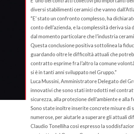
E’ uno dei contratti collettivi più importanti de
diversi stabilimenti ceramici che vanno dall’Atla
“E’ stato un confronto complesso, ha dichiarat
conto dell’azienda, e la complessità deriva sia d
dal momento particolare che l’industria ceram
Questa conclusione positiva sottolinea la fiduc
guardando oltre le difficoltà attuali che potreb
contratto esprime fra l’altro la comune volont
si è in tanti anni sviluppato nel Gruppo.”
Luca Mussini, Amministratore Delegato del Gru
innovativi che sono stati introdotti nel contratt
sicurezza, alla protezione dell’ambiente e alla 
Sono state inoltre inserite concrete misure di s
numerose, per aiutarle a superare gli attuali di
Claudio Tonelliha così espresso la soddisfazione