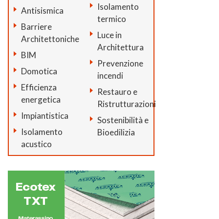
Isolamento
Antisismica
termico
Barriere
Luce in
Architettoniche
Architettura
BIM
Prevenzione
Domotica
incendi
Efficienza
Restauro e
energetica
Ristrutturazioni
Impiantistica
Sostenibilità e
Isolamento
Bioedilizia
acustico