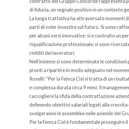
contratto del Gruppo Concorde rappresenta per 
di fiducia, un segnale positivo in un contesto gen
La lunga trattativa ha attraversato momenti di
parti di voler investire sul futuro. Si sono raffo
per alcuni versi innovative; si e costruito un p
riqualificazione professionale; si sono ricerc
redditi dei lavoratori.
Nell'insieme si sono determinate le condizioni
pronti a ripartire in modo adeguato nel momento
Roselli: “Per la Femca Cisl si tratta di un risul
e complessa durata circa 9 mesi. Il manageme
raccogliere la sfida della contrattazione azie
definendo obiettivi salariali legati alla crescit
svolgeranno le assemblee nelle aziende del Grup
Per la Femca Cisl è fondamentale proseguire il 