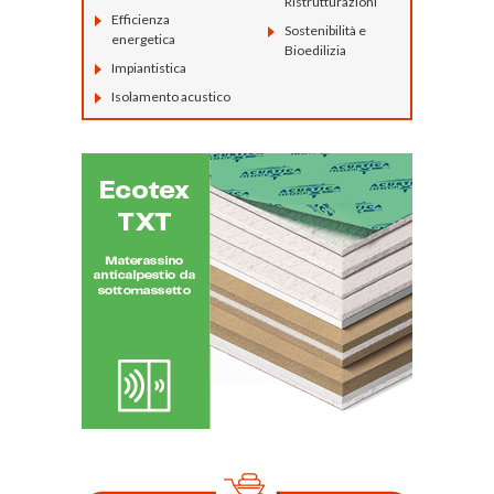
Ristrutturazioni
Efficienza
Sostenibilità e
energetica
Bioedilizia
Impiantistica
Isolamento acustico