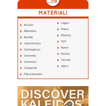
Legno
Acciaio
Pietra
Alluminio
Plastica
Bambù
PVC
Calcestruzzo
Rame
Cartongesso
Resina
Cemento
Tessuti
Ceramica
Vetro
Compositi
Fibrocemento