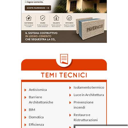
Isolamento termico
Antisismica
Luce in Architettura
Barriere
Architettoniche
Prevenzione
incendi
BIM
Restauro e
Domotica
Ristrutturazioni
Efficienza
Sostenibilità e