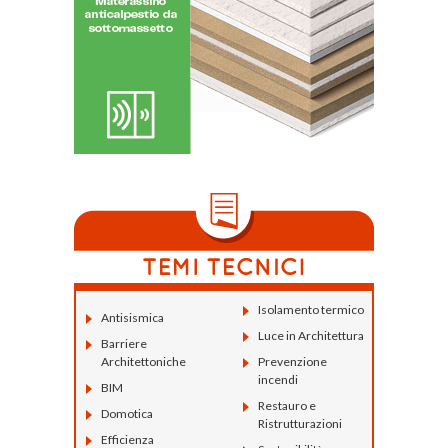
Isolamento termico
Antisismica
Luce in Architettura
Barriere
Architettoniche
Prevenzione
incendi
BIM
Restauro e
Domotica
Ristrutturazioni
Efficienza