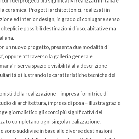
ni dei progetti più significativi realizzati in Italia e
la ceramica. Progetti architettonici, realizzati in
azione ed interior design, in grado di coniugare senso
molteplici e possibili destinazioni d’uso, abitative ma
aliana.
con un nuovo progetto, presenta due modalità di
’, oppure attraverso la galleria generale.
ana’ riserva spazio e visibilità alla descrizione
liarità e illustrando le caratteristiche tecniche del
nisti della realizzazione – impresa fornitrice di
studio di architettura, impresa di posa – illustra grazie
 giornalistico gli scorci più significativi del
zzato completano ogni singola realizzazione.
ure sono suddivise in base alle diverse destinazioni