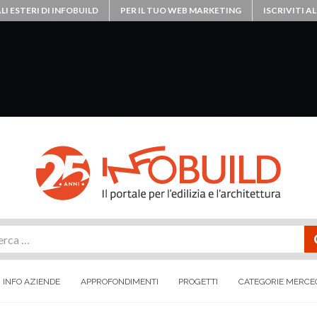
LI ESTERI DI INFOBUILD
PER IL TUO WEB MARKETING
ISCRIVITI 
rca
INFO AZIENDE
APPROFONDIMENTI
PROGETTI
CATEGORIE MERCE