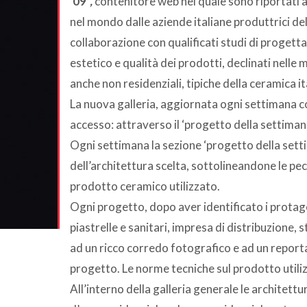
'09
”
,
contenitore web nel quale sono riportati alcu
nel mondo dalle aziende italiane produttrici del
collaborazione con qualificati studi di progett
estetico e qualità dei prodotti, declinati nelle 
anche non residenziali, tipiche della ceramica it
La nuova galleria, aggiornata ogni settimana 
accesso: attraverso il ‘progetto della settimana
Ogni settimana la sezione ‘progetto della settim
dell’architettura scelta, sottolineandone le pecu
prodotto ceramico utilizzato.
Ogni progetto, dopo aver identificato i protago
piastrelle e sanitari, impresa di distribuzione, 
ad un ricco corredo fotografico e ad un reportage
progetto. Le norme tecniche sul prodotto utili
All’interno della galleria generale le architett