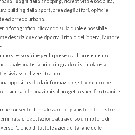
bano, luoghi dello shopping, ricreatività e socialità,
ura building dello sport, aree degli affari, opifici e
ute ed arredo urbano.
ia fotografica, cliccando sulla quale è possibile
te descrizione che riporta il titolo dell’opera, l’autore,
e.
tempo stesso vicine per la presenza di un elemento
iano quale materia prima in grado di stimolare la
i visivi assai diversi tra loro.
e una apposita scheda informazione, strumento che
a ceramica informazioni sul progetto specifico tramite
 che consente di localizzare sul pianisfero terrestre i
determinata progettazione attraverso un motore di
verso l’elenco di tutte le aziende italiane delle