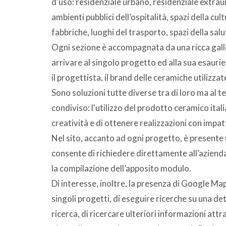
d’uso: residenziale urbano, residenziale extraur
ambienti pubblici dell’ospitalità, spazi della cult
fabbriche, luoghi del trasporto, spazi della sal
Ogni sezione è accompagnata da una ricca galler
arrivare al singolo progetto ed alla sua esaurien
il progettista, il brand delle ceramiche utilizzat
Sono soluzioni tutte diverse tra di loro ma al 
condiviso: l'utilizzo del prodotto ceramico ital
creatività e di ottenere realizzazioni con impatt
Nel sito, accanto ad ogni progetto, è present
consente di richiedere direttamente all’aziend
la compilazione dell’apposito modulo.
Di interesse, inoltre, la presenza di Google Map
singoli progetti, di eseguire ricerche su una 
ricerca, di ricercare ulteriori informazioni attra