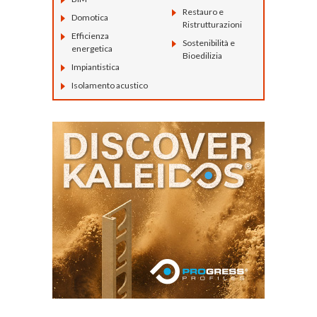
Restauro e
Domotica
Ristrutturazioni
Efficienza
Sostenibilità e
energetica
Bioedilizia
Impiantistica
Isolamento acustico