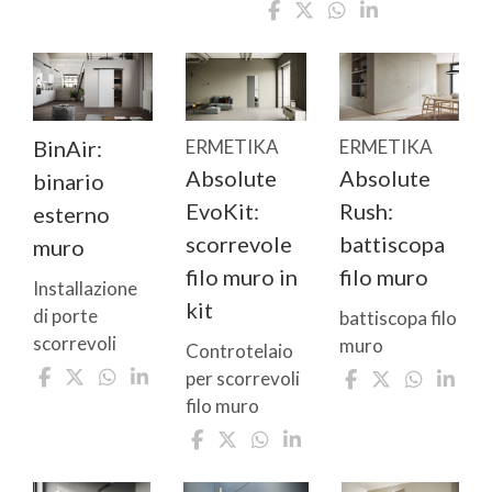
BinAir:
ERMETIKA
ERMETIKA
Absolute
Absolute
binario
EvoKit:
Rush:
esterno
scorrevole
battiscopa
muro
filo muro in
filo muro
Installazione
kit
di porte
battiscopa filo
scorrevoli
muro
Controtelaio
per scorrevoli
filo muro