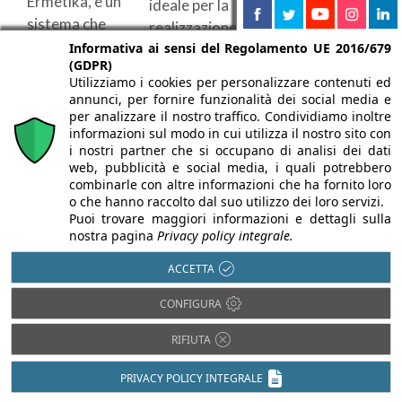
Ermetika, è un
Architettura,
ideale per la
sistema che
Materiali e
realizzazione
elimina ogni ...
Sistemi che si
Informativa ai sensi del Regolamento UE 2016/679
di ...
(GDPR)
terrà ...
Utilizziamo i cookies per personalizzare contenuti ed
annunci, per fornire funzionalità dei social media e
per analizzare il nostro traffico. Condividiamo inoltre
informazioni sul modo in cui utilizza il nostro sito con
i nostri partner che si occupano di analisi dei dati
web, pubblicità e social media, i quali potrebbero
combinarle con altre informazioni che ha fornito loro
o che hanno raccolto dal suo utilizzo dei loro servizi.
Puoi trovare maggiori informazioni e dettagli sulla
nostra pagina
Privacy policy integrale.
26/10/2022
ACCETTA
Porte tutta altezza
27/07/2022
Ermetika dal design
CONFIGURA
Nuove porte Echo
elegante e
RIFIUTA
di Ermetika: una
imponente
scelta
PRIVACY POLICY INTEGRALE
Ermetika propone una
personalizzabile e