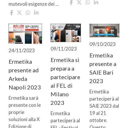
mutevoli esigenze dei ...
09/10/2023
09/11/2023
24/11/2023
Ermetika
Ermetika si
Ermetika
presente a
prepara a
presente ad
SAIE Bari
partecipare
Arkeda
2023
al FEL di
Napoli 2023
Ermetika
Milano
Ermetika sarà
parteciperà al
2023
presente con le
SAIE 2023 dal
proprie
19 al 21
Ermetika
soluzioni alla X
ottobre.
parteciperà al
Edizione di
Questo
FEL - Festival