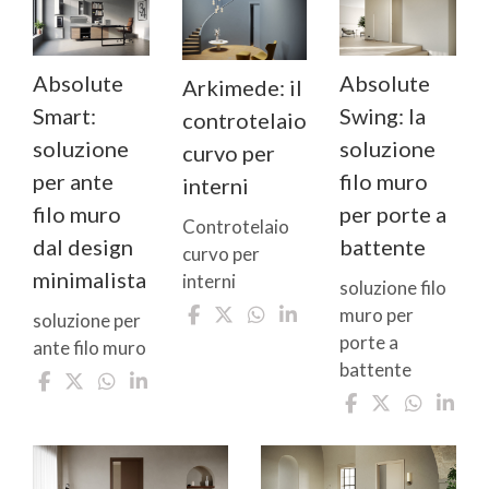
Absolute
Absolute
Arkimede: il
Smart:
Swing: la
controtelaio
soluzione
soluzione
curvo per
per ante
filo muro
interni
filo muro
per porte a
Controtelaio
dal design
battente
curvo per
minimalista
interni
soluzione filo
muro per
soluzione per
porte a
ante filo muro
battente