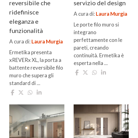
reversibile che
servizio del design
ridefinisce
A cura di:
Laura Murgia
eleganza e
Le porte filo muro si
funzionalità
integrano
perfettamente con le
A cura di:
Laura Murgia
pareti, creando
Ermetika presenta
continuità. Ermetika è
xREVERx XL, la porta a
esperta nella ...
battente reversibile filo
muro che supera gli
standard di ...