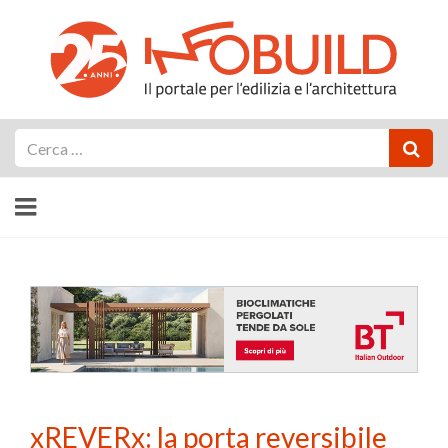
Cerca
xREVERx: la porta reversibile