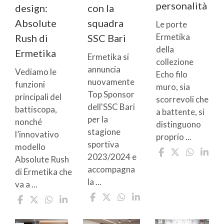
personalità
con la
design:
squadra
Absolute
Le porte
Ermetika
SSC Bari
Rush di
della
Ermetika
Ermetika si
collezione
annuncia
Vediamo le
Echo filo
nuovamente
funzioni
muro, sia
Top Sponsor
principali del
scorrevoli che
dell'SSC Bari
battiscopa,
a battente, si
per la
nonché
distinguono
stagione
l’innovativo
proprio ...
sportiva
modello
2023/2024 e
Absolute Rush
accompagna
di Ermetika che
la ...
va a ...