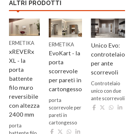
ALTRI PRODOTTI
ERMETIKA
ERMETIKA
Unico Evo:
xREVERx
EvoKart - la
controtelaio
XL - la
porta
per ante
porta
scorrevole
scorrevoli
battente
per pareti in
Controtelaio
filo muro
cartongesso
unico con due
reversibile
ante scorrevoli
porta
con altezza
scorrevole per
2400 mm
pareti in
cartongesso
porta
battente filo