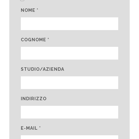
NOME *
COGNOME *
STUDIO/AZIENDA
INDIRIZZO
E-MAIL *