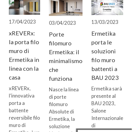
17/04/2023
13/03/2023
03/04/2023
xREVERx:
Ermetika
Porte
la porta filo
porta le
filomuro
muro di
soluzioni
Ermetika: il
Ermetika in
filo muro
minimalismo
linea con la
battenti a
che
casa
BAU 2023
funziona
xREVERx,
Ermetika sarà
Nasce la linea
l’innovativa
presente al
di porte
porta a
BAU 2023,
filomuro
battente
Salone
Absolute di
reversibile filo
Internazionale
Ermetika, la
muro di
di
soluzione