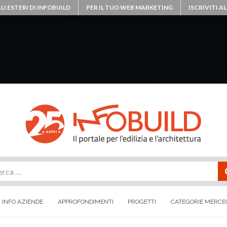
LI ESTERI DI INFOBUILD
PER IL TUO WEB MARKETING
ISCRIVITI 
rca
INFO AZIENDE
APPROFONDIMENTI
PROGETTI
CATEGORIE MERCE