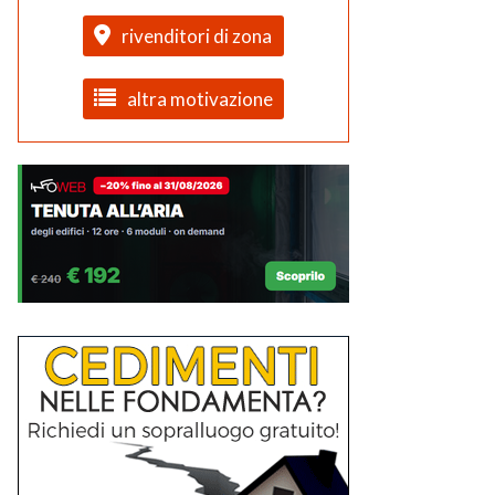
rivenditori di zona
altra motivazione