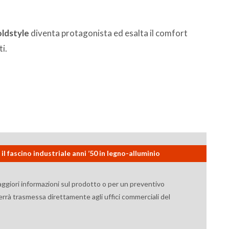
oldstyle
diventa protagonista ed esalta il comfort
i.
il fascino industriale anni ’50 in legno-alluminio
aggiori informazioni sul prodotto o per un preventivo
verrà trasmessa direttamente agli uffici commerciali del