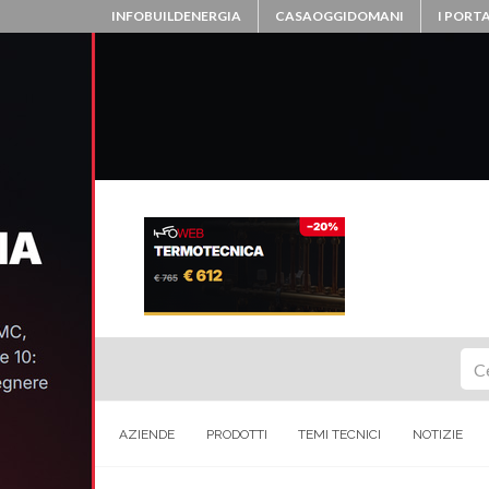
INFOBUILDENERGIA
CASAOGGIDOMANI
I PORTA
Ce
AZIENDE
PRODOTTI
TEMI TECNICI
NOTIZIE