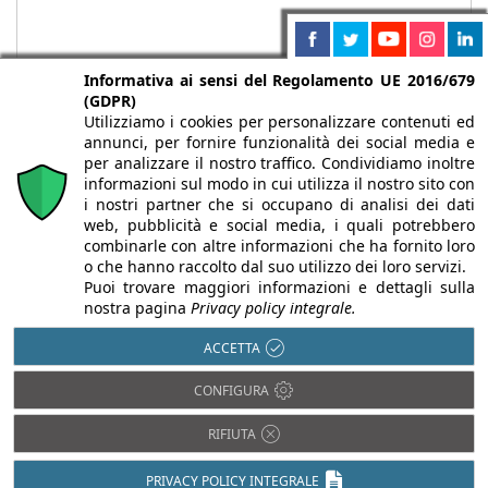
Informativa ai sensi del Regolamento UE 2016/679
(GDPR)
Utilizziamo i cookies per personalizzare contenuti ed
annunci, per fornire funzionalità dei social media e
per analizzare il nostro traffico. Condividiamo inoltre
informazioni sul modo in cui utilizza il nostro sito con
i nostri partner che si occupano di analisi dei dati
web, pubblicità e social media, i quali potrebbero
Chi siamo
Autori
Per la tua pubblicità
Iscriviti alla
combinarle con altre informazioni che ha fornito loro
newsletter
o che hanno raccolto dal suo utilizzo dei loro servizi.
Puoi trovare maggiori informazioni e dettagli sulla
nostra pagina
Privacy policy integrale.
ACCETTA
Infobuild è testata registrata presso il Tribunale di Milano al n° 63
CONFIGURA
dell’8/3/2013 - ISSN 2282-2267
© 2000-2026 Infoweb srl - P.IVA 13155920153 - Tutti i diritti
RIFIUTA
riservati |
Privacy
PRIVACY POLICY INTEGRALE