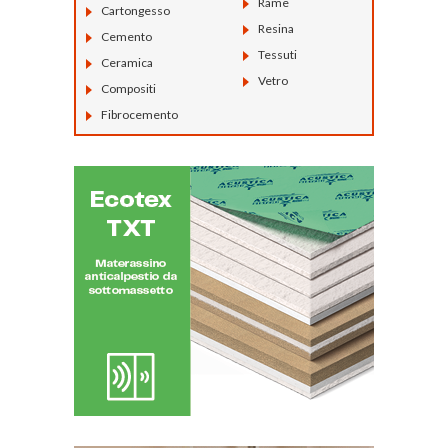
Rame
Cartongesso
Resina
Cemento
Tessuti
Ceramica
Vetro
Compositi
Fibrocemento