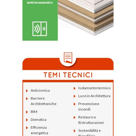
Isolamento termico
Antisismica
Luce in Architettura
Barriere
Architettoniche
Prevenzione
incendi
BIM
Restauro e
Domotica
Ristrutturazioni
Efficienza
Sostenibilità e
energetica
Bioedilizia