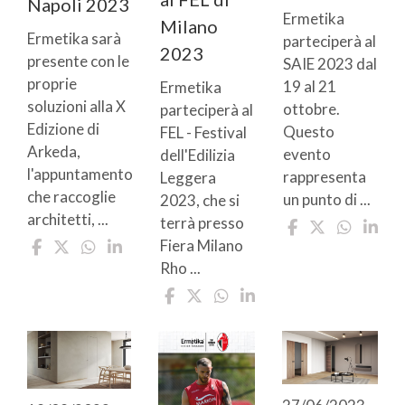
Napoli 2023
Ermetika
Milano
Ermetika sarà
parteciperà al
2023
presente con le
SAIE 2023 dal
proprie
19 al 21
Ermetika
soluzioni alla X
ottobre.
parteciperà al
Edizione di
Questo
FEL - Festival
Arkeda,
evento
dell'Edilizia
l'appuntamento
rappresenta
Leggera
che raccoglie
un punto di ...
2023, che si
architetti, ...
terrà presso
Fiera Milano
Rho ...