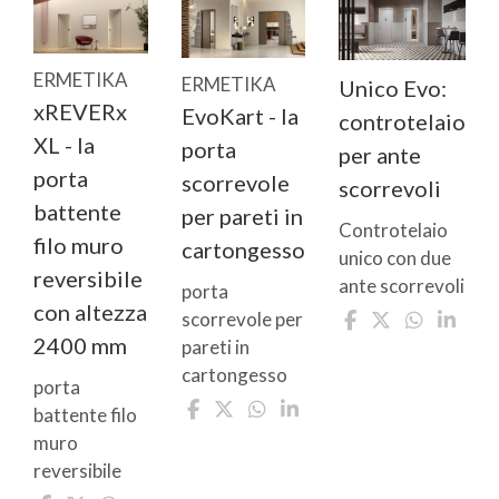
ERMETIKA
ERMETIKA
Unico Evo:
xREVERx
EvoKart - la
controtelaio
XL - la
porta
per ante
porta
scorrevole
scorrevoli
battente
per pareti in
Controtelaio
filo muro
cartongesso
unico con due
reversibile
ante scorrevoli
porta
con altezza
scorrevole per
2400 mm
pareti in
cartongesso
porta
battente filo
muro
reversibile