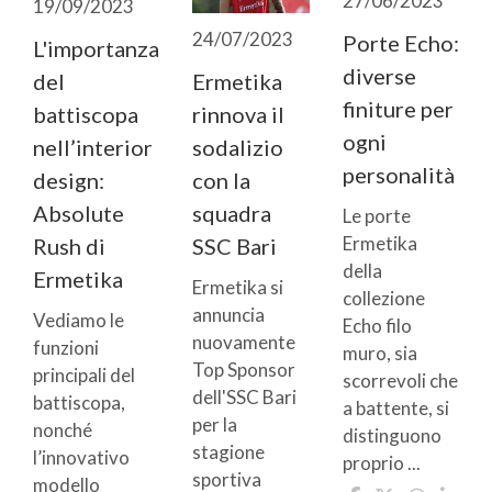
27/06/2023
19/09/2023
24/07/2023
Porte Echo:
L'importanza
diverse
Ermetika
del
finiture per
rinnova il
battiscopa
ogni
sodalizio
nell’interior
personalità
con la
design:
squadra
Absolute
Le porte
Ermetika
SSC Bari
Rush di
della
Ermetika
Ermetika si
collezione
annuncia
Vediamo le
Echo filo
nuovamente
funzioni
muro, sia
Top Sponsor
principali del
scorrevoli che
dell'SSC Bari
battiscopa,
a battente, si
per la
nonché
distinguono
stagione
l’innovativo
proprio ...
sportiva
modello