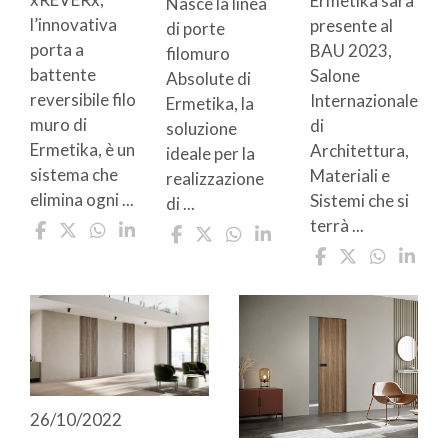
Ermetika sarà
Nasce la linea
l’innovativa
presente al
di porte
porta a
BAU 2023,
filomuro
battente
Salone
Absolute di
reversibile filo
Internazionale
Ermetika, la
muro di
di
soluzione
Ermetika, è un
Architettura,
ideale per la
sistema che
Materiali e
realizzazione
elimina ogni ...
Sistemi che si
di ...
terrà ...
26/10/2022