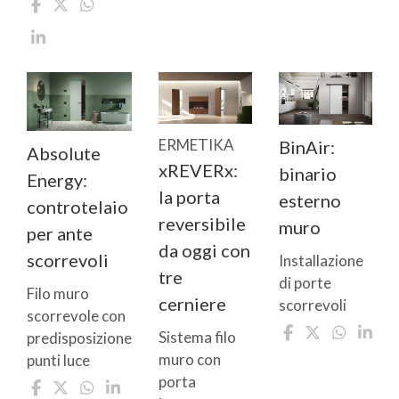
ERMETIKA
BinAir:
Absolute
xREVERx:
binario
Energy:
la porta
esterno
controtelaio
reversibile
muro
per ante
da oggi con
scorrevoli
Installazione
tre
di porte
Filo muro
cerniere
scorrevoli
scorrevole con
Sistema filo
predisposizione
muro con
punti luce
porta