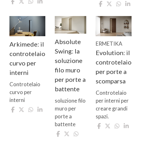
Absolute
Arkimede: il
ERMETIKA
Swing: la
Evolution: il
controtelaio
soluzione
controtelaio
curvo per
filo muro
per porte a
interni
per porte a
scomparsa
Controtelaio
battente
curvo per
Controtelaio
interni
per interni per
soluzione filo
creare grandi
muro per
spazi.
porte a
battente