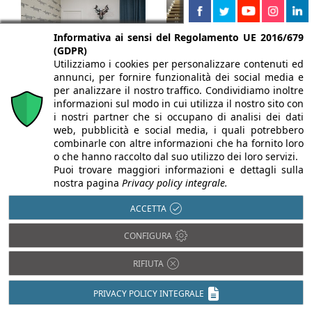
Informativa ai sensi del Regolamento UE 2016/679
(GDPR)
Utilizziamo i cookies per personalizzare contenuti ed
annunci, per fornire funzionalità dei social media e
per analizzare il nostro traffico. Condividiamo inoltre
10/03/2022
25/02/2022
informazioni sul modo in cui utilizza il nostro sito con
i nostri partner che si occupano di analisi dei dati
Tutta l'eleganza
Battiscopa filo
web, pubblicità e social media, i quali potrebbero
combinarle con altre informazioni che ha fornito loro
delle porte filo
muro, l'elegante
o che hanno raccolto dal suo utilizzo dei loro servizi.
Puoi trovare maggiori informazioni e dettagli sulla
muro battenti di
evoluzione del
nostra pagina
Privacy policy integrale.
Ermetika per
classico zoccolino
ACCETTA
l'appartamento MB
Il battiscopa, o
zoccolino, è un
CONFIGURA
La qualità delle porte
dettaglio
filo muto battenti di
RIFIUTA
architettonico
Ermetika è stata scelta
importante nei progetti
per la realizzazione del
PRIVACY POLICY INTEGRALE
d’interni perché
...