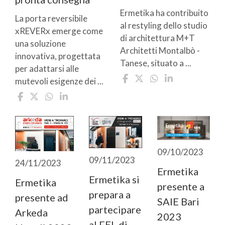
Ermetika ha contribuito
La porta reversibile
al restyling dello studio
xREVERx emerge come
di architettura M+T
una soluzione
Architetti Montalbò -
innovativa, progettata
Tanese, situato a ...
per adattarsi alle
mutevoli esigenze dei ...
09/10/2023
09/11/2023
24/11/2023
Ermetika
Ermetika si
Ermetika
presente a
prepara a
presente ad
SAIE Bari
partecipare
Arkeda
2023
al FEL di