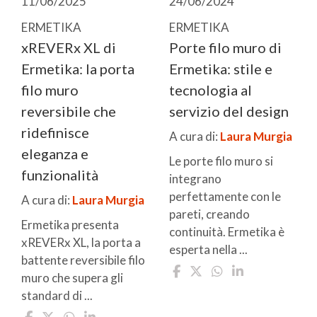
11/06/2025
24/06/2024
ERMETIKA
ERMETIKA
xREVERx XL di
Porte filo muro di
Ermetika: la porta
Ermetika: stile e
filo muro
tecnologia al
reversibile che
servizio del design
ridefinisce
A cura di:
Laura Murgia
eleganza e
Le porte filo muro si
funzionalità
integrano
perfettamente con le
A cura di:
Laura Murgia
pareti, creando
Ermetika presenta
continuità. Ermetika è
xREVERx XL, la porta a
esperta nella ...
battente reversibile filo
muro che supera gli
standard di ...