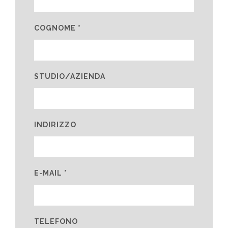
COGNOME *
STUDIO/AZIENDA
INDIRIZZO
E-MAIL *
TELEFONO