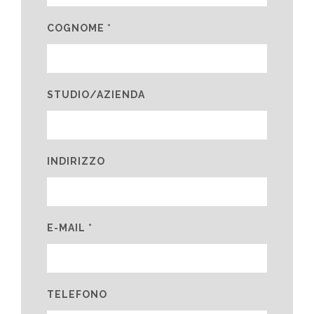
COGNOME *
STUDIO/AZIENDA
INDIRIZZO
E-MAIL *
TELEFONO