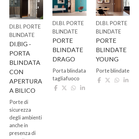
DI.BI. PORTE
DI.BI. PORTE
DI.BI. PORTE
BLINDATE
BLINDATE
BLINDATE
PORTE
PORTE
DI.BIG -
BLINDATE
BLINDATE
PORTA
DRAGO
YOUNG
BLINDATA
Porta blindata
Porte blindate
CON
tagliafuoco
APERTURA
A BILICO
Porte di
sicurezza
degli ambienti
anche in
presenza di