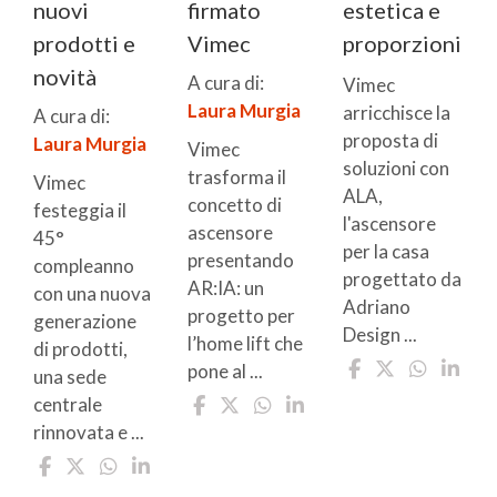
nuovi
firmato
estetica e
prodotti e
Vimec
proporzioni
novità
A cura di:
Vimec
Laura Murgia
arricchisce la
A cura di:
proposta di
Laura Murgia
Vimec
soluzioni con
trasforma il
Vimec
ALA,
concetto di
festeggia il
l'ascensore
ascensore
45°
per la casa
presentando
compleanno
progettato da
AR:IA: un
con una nuova
Adriano
progetto per
generazione
Design ...
l’home lift che
di prodotti,
pone al ...
una sede
centrale
rinnovata e ...