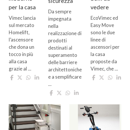
sicurezza
per la casa
vedere
Da sempre
Vimec lancia
EcoVimec ed
impegnata
sul mercato
Easy Move
nella
Homelift,
sono le due
realizzazione di
l’ascensore
linee di
prodotti
che dona un
ascensori per
destinati al
tocco in più
la casa
superamento
alla casa
proposte da
delle barriere
grazie al ...
Vimec, che ...
architettoniche
e a semplificare
...