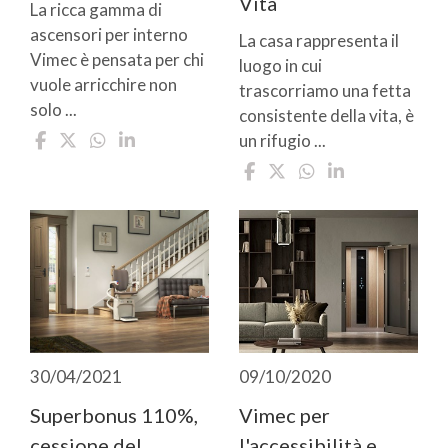
Vita
La ricca gamma di
ascensori per interno
La casa rappresenta il
Vimec è pensata per chi
luogo in cui
vuole arricchire non
trascorriamo una fetta
solo ...
consistente della vita, è
un rifugio ...
30/04/2021
09/10/2020
Superbonus 110%,
Vimec per
cessione del
l'accessibilità e