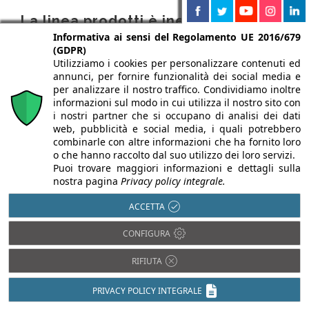
La linea prodotti è inerente alle
Informativa ai sensi del Regolamento UE 2016/679
seguenti categorie
(GDPR)
Utilizziamo i cookies per personalizzare contenuti ed
annunci, per fornire funzionalità dei social media e
Ascensori e montacarichi
per analizzare il nostro traffico. Condividiamo inoltre
informazioni sul modo in cui utilizza il nostro sito con
i nostri partner che si occupano di analisi dei dati
Disabilita' e multiutenza
web, pubblicità e social media, i quali potrebbero
combinarle con altre informazioni che ha fornito loro
o che hanno raccolto dal suo utilizzo dei loro servizi.
Elevatori e montascale
Puoi trovare maggiori informazioni e dettagli sulla
nostra pagina
Privacy policy integrale.
ACCETTA
DEM INVIATE DALL'AZIENDA
CONFIGURA
RIFIUTA
PRIVACY POLICY INTEGRALE