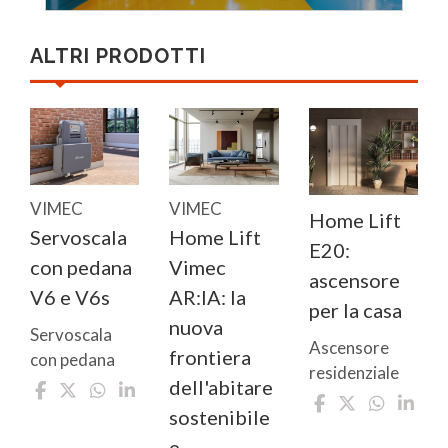
ALTRI PRODOTTI
VIMEC
VIMEC
Home Lift
Servoscala
Home Lift
E20:
con pedana
Vimec
ascensore
V6 e V6s
AR:IA: la
per la casa
nuova
Servoscala
Ascensore
frontiera
con pedana
residenziale
dell'abitare
sostenibile
e