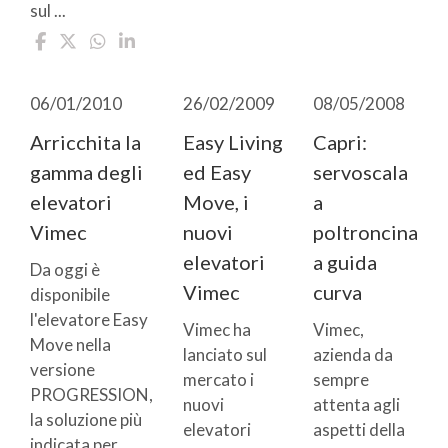
sul ...
06/01/2010
26/02/2009
08/05/2008
Arricchita la
Easy Living
Capri:
gamma degli
ed Easy
servoscala
elevatori
Move, i
a
Vimec
nuovi
poltroncina
elevatori
a guida
Da oggi è
Vimec
curva
disponibile
l'elevatore Easy
Vimec ha
Vimec,
Move nella
lanciato sul
azienda da
versione
mercato i
sempre
PROGRESSION,
nuovi
attenta agli
la soluzione più
elevatori
aspetti della
indicata per