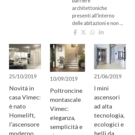
barriere
architettoniche
presenti all’interno
delle abitazioni e non ...
25/10/2019
21/06/2019
10/09/2019
Novità in
I mini
Poltroncine
casa Vimec:
ascensori
montascale
è nato
ad alta
Vimec:
Homelift,
tecnologia,
eleganza,
l’ascensore
ecologici e
semplicità e
moderno
belli da