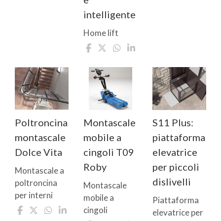
intelligente
Home lift
Poltroncina
Montascale
S11 Plus:
montascale
mobile a
piattaforma
Dolce Vita
cingoli T09
elevatrice
Roby
per piccoli
Montascale a
dislivelli
poltroncina
Montascale
per interni
mobile a
Piattaforma
cingoli
elevatrice per