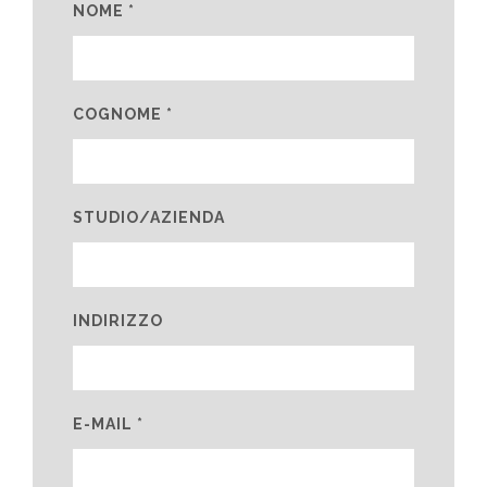
NOME *
COGNOME *
STUDIO/AZIENDA
INDIRIZZO
E-MAIL *