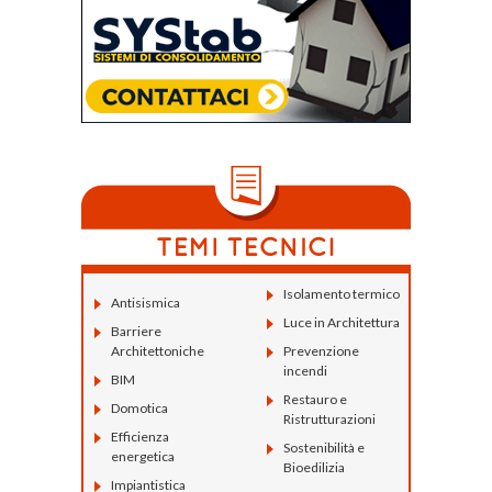
Isolamento termico
Antisismica
Luce in Architettura
Barriere
Architettoniche
Prevenzione
incendi
BIM
Restauro e
Domotica
Ristrutturazioni
Efficienza
Sostenibilità e
energetica
Bioedilizia
Impiantistica