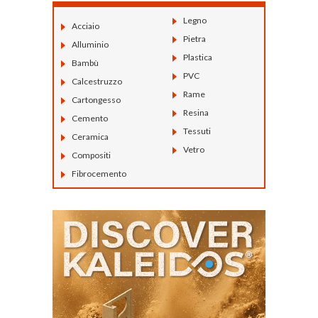
Legno
Acciaio
Pietra
Alluminio
Plastica
Bambù
PVC
Calcestruzzo
Rame
Cartongesso
Resina
Cemento
Tessuti
Ceramica
Vetro
Compositi
Fibrocemento