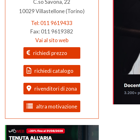
C.so Savona, 22
10029 Villastellone (Torino)
Tel: 011 9619433
Fax: 011 9619382
Vai al sito web
richiedi prezzo
richiedi catalogo
rivenditori di zona
altra motivazione