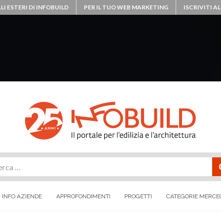
LI ESTERI DI INFOBUILD
PER IL TUO WEB MARKETING
ISCRIVITI 
rca
INFO AZIENDE
APPROFONDIMENTI
PROGETTI
CATEGORIE MERCE