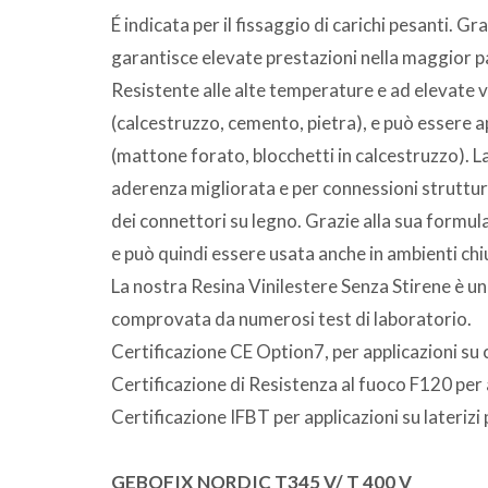
É indicata per il fissaggio di carichi pesanti. G
garantisce elevate prestazioni nella maggior pa
Resistente alle alte temperature e ad elevate vib
(calcestruzzo, cemento, pietra), e può essere a
(mattone forato, blocchetti in calcestruzzo). La 
aderenza migliorata e per connessioni struttura
dei connettori su legno. Grazie alla sua formula
e può quindi essere usata anche in ambienti chiu
La nostra Resina Vinilestere Senza Stirene è un 
comprovata da numerosi test di laboratorio.
Certificazione CE Option7, per applicazioni su 
Certificazione di Resistenza al fuoco F120 per 
Certificazione IFBT per applicazioni su laterizi p
GEBOFIX NORDIC T345 V/ T 400 V