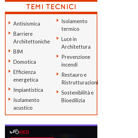
Isolamento
Antisismica
termico
Barriere
Luce in
Architettoniche
Architettura
BIM
Prevenzione
Domotica
incendi
Efficienza
Restauro e
energetica
Ristrutturazioni
Impiantistica
Sostenibilità e
Isolamento
Bioedilizia
acustico