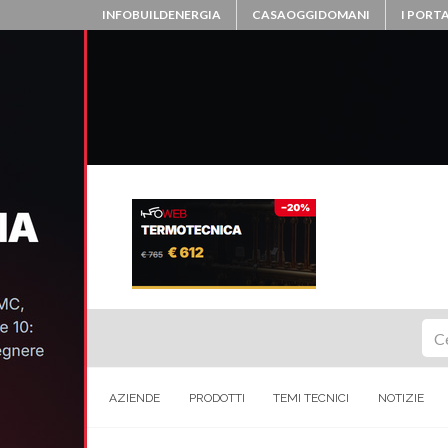
INFOBUILDENERGIA
CASAOGGIDOMANI
I PORTA
Ce
AZIENDE
PRODOTTI
TEMI TECNICI
NOTIZIE