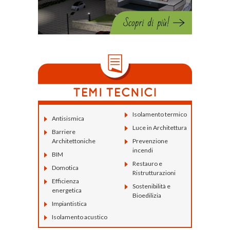
Isolamento termico
Antisismica
Luce in Architettura
Barriere
Architettoniche
Prevenzione
incendi
BIM
Restauro e
Domotica
Ristrutturazioni
Efficienza
Sostenibilità e
energetica
Bioedilizia
Impiantistica
Isolamento acustico