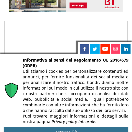
Informativa ai sensi del Regolamento UE 2016/679
(GDPR)
Utilizziamo i cookies per personalizzare contenuti ed
annunci, per fornire funzionalità dei social media e
per analizzare il nostro traffico. Condividiamo inoltre
Chi siamo
Autori
Per la tua pubblicità
Iscriviti alla
informazioni sul modo in cui utilizza il nostro sito con
i nostri partner che si occupano di analisi dei dati
newsletter
web, pubblicità e social media, i quali potrebbero
combinarle con altre informazioni che ha fornito loro
o che hanno raccolto dal suo utilizzo dei loro servizi.
Puoi trovare maggiori informazioni e dettagli sulla
nostra pagina
Privacy policy integrale.
Infobuild è testata registrata presso il Tribunale di Milano al n° 63