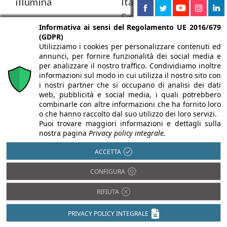
illumina
Italia al Centro
Sportivo Fucine
Grazie a un
Informativa ai sensi del Regolamento UE 2016/679
Rovereto
trattamento speciale
(GDPR)
sugli inerti che li
Utilizziamo i cookies per personalizzare contenuti ed
Una delle recenti opere
annunci, per fornire funzionalità dei social media e
rende luminescenti, la
di IPM Italia nell’ambito
per analizzare il nostro traffico. Condividiamo inoltre
soluzione sviluppata da
informazioni sul modo in cui utilizza il nostro sito con
commerciale e
IPM crea ...
i nostri partner che si occupano di analisi dei dati
contract, è il Centro
web, pubblicità e social media, i quali potrebbero
Sportivo Fucine ...
combinarle con altre informazioni che ha fornito loro
o che hanno raccolto dal suo utilizzo dei loro servizi.
Puoi trovare maggiori informazioni e dettagli sulla
nostra pagina
Privacy policy integrale.
ACCETTA
CONFIGURA
20/02/2017
07/07/2016
RIFIUTA
06/12/2016
IPM Italia è
Sistema
Pavimenti in
PRIVACY POLICY INTEGRALE
a
IPM Geo