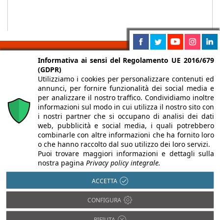
Informativa ai sensi del Regolamento UE 2016/679
(GDPR)
Utilizziamo i cookies per personalizzare contenuti ed
Chi siamo
Autori
Per la tua pubblicità
Iscriviti alla
annunci, per fornire funzionalità dei social media e
newsletter
per analizzare il nostro traffico. Condividiamo inoltre
informazioni sul modo in cui utilizza il nostro sito con
i nostri partner che si occupano di analisi dei dati
web, pubblicità e social media, i quali potrebbero
combinarle con altre informazioni che ha fornito loro
o che hanno raccolto dal suo utilizzo dei loro servizi.
Infobuild è testata registrata presso il Tribunale di Milano al n° 63
Puoi trovare maggiori informazioni e dettagli sulla
dell’8/3/2013 - ISSN 2282-2267
nostra pagina
Privacy policy integrale.
© 2000-2026 Infoweb srl - P.IVA 13155920153 - Tutti i diritti
ACCETTA
riservati |
Privacy
CONFIGURA
RIFIUTA