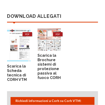
DOWNLOAD ALLEGATI
PDF
PDF
Scarica la
Brochure
sistemi di
Scarica la
protezione
Scheda
passiva al
tecnica di
fuoco CORH
CORH VTM
Richiedi informazioni a Corh su Corh VTM: