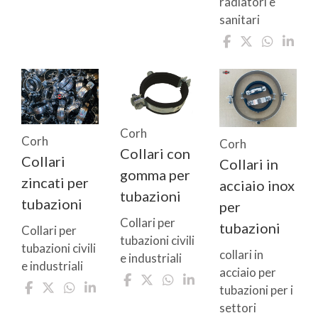
radiatori e
sanitari
Corh
Corh
Corh
Collari con
Collari
Collari in
gomma per
zincati per
acciaio inox
tubazioni
tubazioni
per
Collari per
tubazioni
Collari per
tubazioni civili
tubazioni civili
collari in
e industriali
e industriali
acciaio per
tubazioni per i
settori