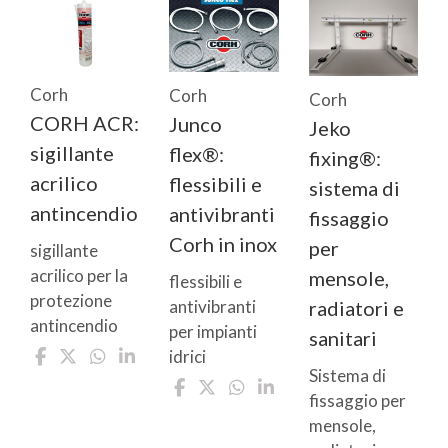
Corh
Corh
Corh
CORH ACR:
Junco
Jeko
sigillante
flex®:
fixing®:
acrilico
flessibili e
sistema di
antincendio
antivibranti
fissaggio
Corh in inox
per
sigillante
acrilico per la
mensole,
flessibili e
protezione
antivibranti
radiatori e
antincendio
per impianti
sanitari
idrici
Sistema di
fissaggio per
mensole,