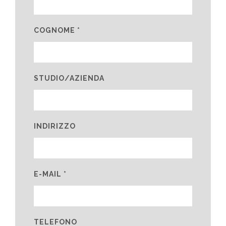
COGNOME *
STUDIO/AZIENDA
INDIRIZZO
E-MAIL *
TELEFONO