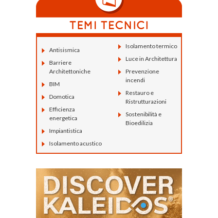
Isolamento termico
Antisismica
Luce in Architettura
Barriere
Architettoniche
Prevenzione
incendi
BIM
Restauro e
Domotica
Ristrutturazioni
Efficienza
Sostenibilità e
energetica
Bioedilizia
Impiantistica
Isolamento acustico