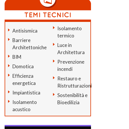
Isolamento
Antisismica
termico
Barriere
Luce in
Architettoniche
Architettura
BIM
Prevenzione
Domotica
incendi
Efficienza
Restauro e
energetica
Ristrutturazioni
Impiantistica
Sostenibilità e
Isolamento
Bioedilizia
acustico