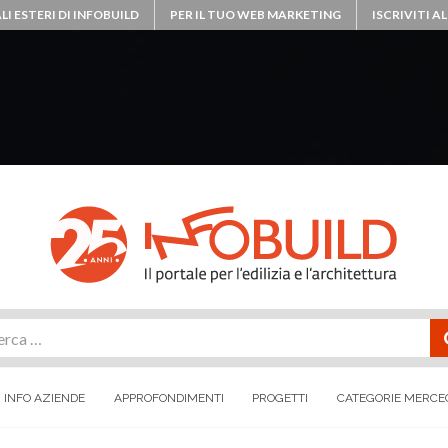
LI ESTERI DI INFOBUILD
PER IL TUO WEB MARKETING
ISCRIVITI 
rca
INFO AZIENDE
APPROFONDIMENTI
PROGETTI
CATEGORIE MERCE