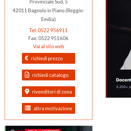
Provinciale Sud, 5
42011 Bagnolo in Piano (Reggio-
Emilia)
Tel: 0522 956911
Fax: 0522 951606
Vai al sito web
richiedi prezzo
richiedi catalogo
rivenditori di zona
altra motivazione