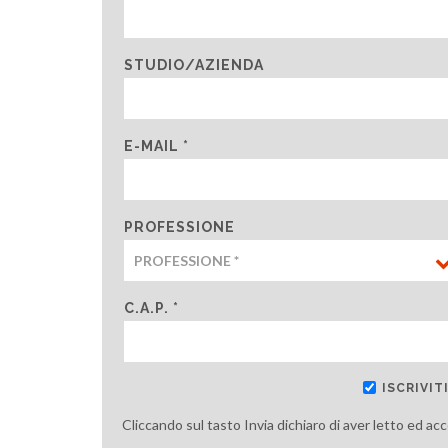
STUDIO/AZIENDA
E-MAIL *
PROFESSIONE
C.A.P. *
ISCRIVI
Cliccando sul tasto Invia dichiaro di aver letto ed ac