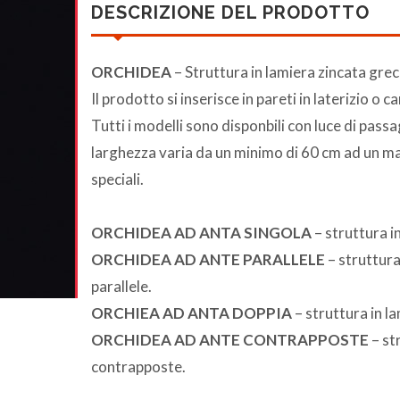
DESCRIZIONE DEL PRODOTTO
ORCHIDEA
– Struttura in lamiera zincata greca
Il prodotto si inserisce in pareti in laterizio 
Tutti i modelli sono disponbili con luce di passa
larghezza varia da un minimo di 60 cm ad un ma
speciali.
ORCHIDEA AD ANTA SINGOLA
– struttura i
ORCHIDEA AD ANTE PARALLELE
– struttura
parallele.
ORCHIEA AD ANTA DOPPIA
– struttura in l
ORCHIDEA AD ANTE CONTRAPPOSTE
– st
contrapposte.