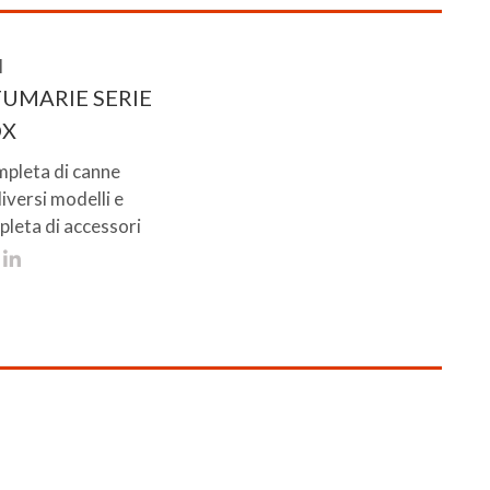
I
UMARIE SERIE
OX
leta di canne
iversi modelli e
leta di accessori