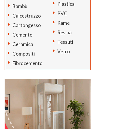
Plastica
Bambù
PVC
Calcestruzzo
Rame
Cartongesso
Resina
Cemento
Tessuti
Ceramica
Vetro
Compositi
Fibrocemento