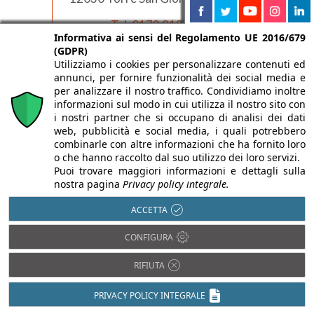
Tel: 0172 912811
Informativa ai sensi del Regolamento UE 2016/679
Fax: 0172 912800
(GDPR)
Vai al sito web
Utilizziamo i cookies per personalizzare contenuti ed
annunci, per fornire funzionalità dei social media e
per analizzare il nostro traffico. Condividiamo inoltre
richiedi prezzo
informazioni sul modo in cui utilizza il nostro sito con
i nostri partner che si occupano di analisi dei dati
web, pubblicità e social media, i quali potrebbero
richiedi catalogo
combinarle con altre informazioni che ha fornito loro
o che hanno raccolto dal suo utilizzo dei loro servizi.
Puoi trovare maggiori informazioni e dettagli sulla
rivenditori di zona
nostra pagina
Privacy policy integrale.
ACCETTA
altra motivazione
CONFIGURA
RIFIUTA
PRIVACY POLICY INTEGRALE