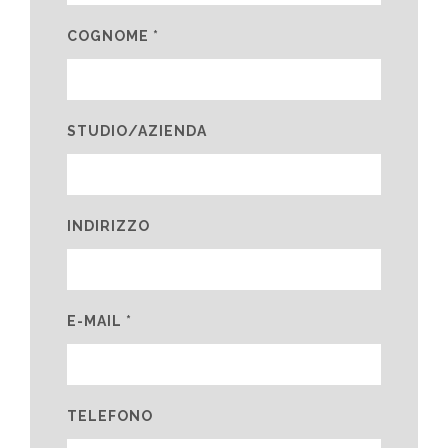
COGNOME *
STUDIO/AZIENDA
INDIRIZZO
E-MAIL *
TELEFONO