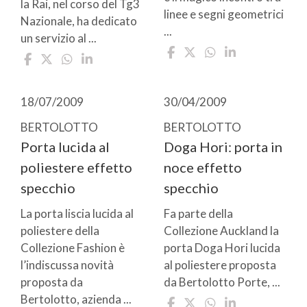
la Rai, nel corso del Tg3
linee e segni geometrici
Nazionale, ha dedicato
...
un servizio al ...
18/07/2009
30/04/2009
BERTOLOTTO
BERTOLOTTO
Porta lucida al
Doga Hori: porta in
poliestere effetto
noce effetto
specchio
specchio
La porta liscia lucida al
Fa parte della
poliestere della
Collezione Auckland la
Collezione Fashion è
porta Doga Hori lucida
l’indiscussa novità
al poliestere proposta
proposta da
da Bertolotto Porte, ...
Bertolotto, azienda ...