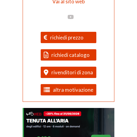
Vai al sito web
richiedi prezzo
richiedi catalogo
rivenditori di zona
altra motivazione