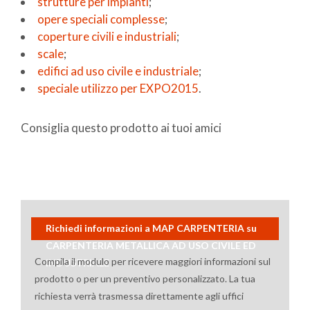
strutture per impianti
;
opere speciali complesse
;
coperture civili e industriali
;
scale
;
edifici ad uso civile e industriale
;
speciale utilizzo per EXPO2015
.
Consiglia questo prodotto ai tuoi amici
Richiedi informazioni a MAP CARPENTERIA su
CARPENTERIA METALLICA AD USO CIVILE ED
Compila il modulo per ricevere maggiori informazioni sul
INDUSTRIALE
prodotto o per un preventivo personalizzato. La tua
richiesta verrà trasmessa direttamente agli uffici