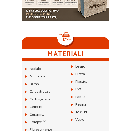
Legno
Acciaio
Pietra
Alluminio
Plastica
Bambù
PVC
Calcestruzzo
Rame
Cartongesso
Resina
Cemento
Tessuti
Ceramica
Vetro
Compositi
Fibrocemento