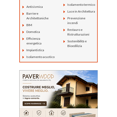
Isolamento termico
Antisismica
Luce in Architettura
Barriere
Architettoniche
Prevenzione
incendi
BIM
Restauro e
Domotica
Ristrutturazioni
Efficienza
Sostenibilità e
energetica
Bioedilizia
Impiantistica
Isolamento acustico