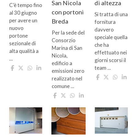
San Nicola
di altezza
C’è tempo fino
con portoni
al 30 giugno
Si tratta di una
per avere un
Breda
fornitura
nuovo
davvero
Per la sede del
portone
speciale quella
Consorzio
sezionale di
che ha
Marina di San
alta qualità a
effettuato nei
Nicola,
...
giorni scorsi il
edificio a
team ...
emissioni zero
realizzato nel
comune ...