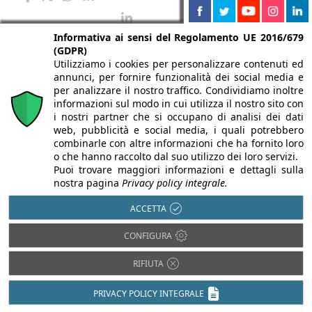
Informativa ai sensi del Regolamento UE 2016/679
(GDPR)
07/09/2007
09/03/2007
Utilizziamo i cookies per personalizzare contenuti ed
annunci, per fornire funzionalità dei social media e
BREDA
BREDA
per analizzare il nostro traffico. Condividiamo inoltre
informazioni sul modo in cui utilizza il nostro sito con
Breda Sistemi
PALPEBRA® di
i nostri partner che si occupano di analisi dei dati
Industriali S.p.A.
Breda: nuovo modo
web, pubblicità e social media, i quali potrebbero
combinarle con altre informazioni che ha fornito loro
acquisisce
di vedere il portone
o che hanno raccolto dal suo utilizzo dei loro servizi.
stabilimento e
Puoi trovare maggiori informazioni e dettagli sulla
Da una nuova
nostra pagina
Privacy policy integrale.
marchio BREMET
interpretazione
ACCETTA
estetica e tecnologica
La Breda Sistemi
dell’apertura sezionale
Industriali S.p.A. in data
CONFIGURA
nasce PALPEBRA®, il
01 Agosto 2007, ha
portone sezionale
RIFIUTA
acquisito dalla Bremet
Breda che ...
Brevetti Metecno ...
PRIVACY POLICY INTEGRALE