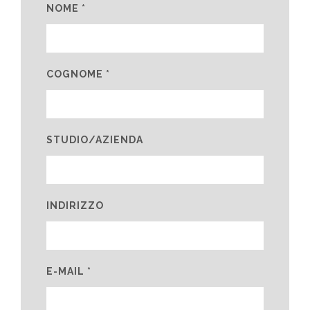
NOME *
COGNOME *
STUDIO/AZIENDA
INDIRIZZO
E-MAIL *