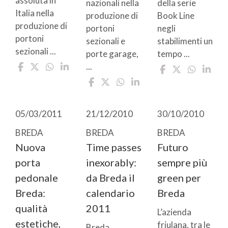
assoluta in
nazionali nella
della serie
Italia nella
produzione di
Book Line
produzione di
portoni
negli
portoni
sezionali e
stabilimenti un
sezionali ...
porte garage,
tempo ...
...
05/03/2011
21/12/2010
30/10/2010
BREDA
BREDA
BREDA
Nuova
Time passes
Futuro
porta
inexorably:
sempre più
pedonale
da Breda il
green per
Breda:
calendario
Breda
qualità
2011
L’azienda
estetiche,
friulana, tra le
Breda