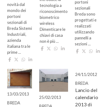
portoni
novità dal
tecnologia a
sezionali
mondo dei
riconoscimento
Breda sono
portoni
biometrico
progettati e
sezionali di
wireless
realizzati
Breda Sistemi
Dimenticare le
utilizzando
Industriali,
chiavi di casa
pannelli a
azienda
non è più ...
sezioni ...
italiana tra le
prime ...
24/11/2012
BREDA
Lancio del
13/03/2013
calendario
25/02/2013
BREDA
2013 di
BREDA