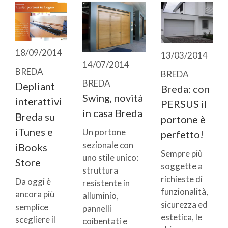
18/09/2014
13/03/2014
14/07/2014
BREDA
BREDA
BREDA
Depliant
Breda: con
Swing, novità
interattivi
PERSUS il
in casa Breda
Breda su
portone è
iTunes e
Un portone
perfetto!
sezionale con
iBooks
Sempre più
uno stile unico:
Store
soggette a
struttura
richieste di
Da oggi è
resistente in
funzionalità,
ancora più
alluminio,
sicurezza ed
semplice
pannelli
estetica, le
scegliere il
coibentati e