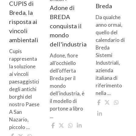
CUPIS di
Breda
Adone di
Breda, la
BREDA
Da qualche
risposta ai
anno ormai,
conquista il
vincoli
quello del
mondo
ambientali
calendario di
dell'industria
Breda
Cupis
Sistemi
Adone, fiore
rappresenta
Industriali,
all’occhiello
la soluzione
azienda
dell’offerta
ai vincoli
italiana di
Breda per il
paesaggistici
riferimento
mondo
degli antichi
nella ...
dell’industria, è
borghi del
il modello di
nostro Paese
portone a libro
A San
...
Nazario,
piccolo ...