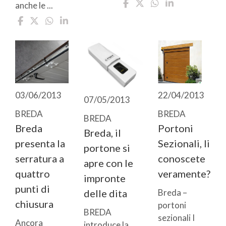
anche le ...
03/06/2013
22/04/2013
07/05/2013
BREDA
BREDA
BREDA
Breda
Portoni
Breda, il
presenta la
Sezionali, li
portone si
serratura a
conoscete
apre con le
quattro
veramente?
impronte
punti di
Breda –
delle dita
chiusura
portoni
BREDA
sezionali I
Ancora
introduce la