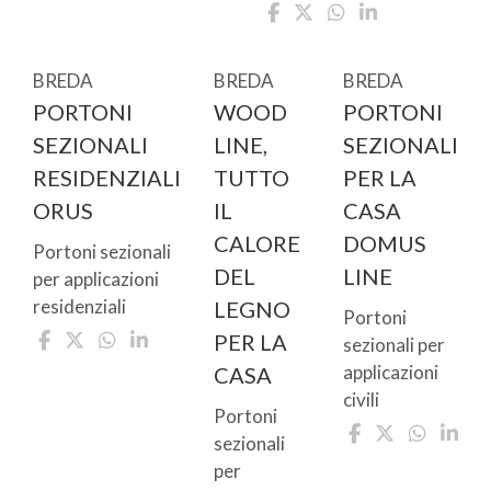
BREDA
BREDA
BREDA
PORTONI
WOOD
PORTONI
SEZIONALI
LINE,
SEZIONALI
RESIDENZIALI
TUTTO
PER LA
ORUS
IL
CASA
CALORE
DOMUS
Portoni sezionali
DEL
LINE
per applicazioni
residenziali
LEGNO
Portoni
PER LA
sezionali per
applicazioni
CASA
civili
Portoni
sezionali
per