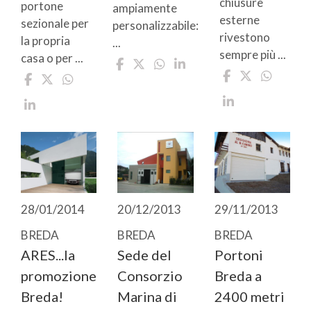
chiusure
portone
ampiamente
esterne
sezionale per
personalizzabile:
rivestono
la propria
...
sempre più ...
casa o per ...
28/01/2014
20/12/2013
29/11/2013
BREDA
BREDA
BREDA
ARES...la
Sede del
Portoni
promozione
Consorzio
Breda a
Breda!
Marina di
2400 metri