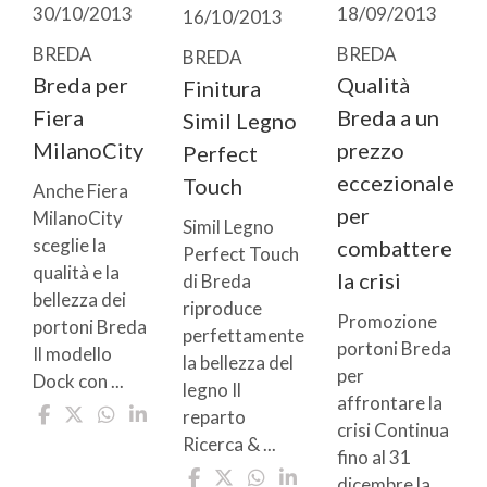
30/10/2013
18/09/2013
16/10/2013
BREDA
BREDA
BREDA
Breda per
Qualità
Finitura
Fiera
Breda a un
Simil Legno
MilanoCity
prezzo
Perfect
eccezionale
Touch
Anche Fiera
per
MilanoCity
Simil Legno
sceglie la
combattere
Perfect Touch
qualità e la
la crisi
di Breda
bellezza dei
riproduce
Promozione
portoni Breda
perfettamente
portoni Breda
Il modello
la bellezza del
per
Dock con ...
legno Il
affrontare la
reparto
crisi Continua
Ricerca & ...
fino al 31
dicembre la