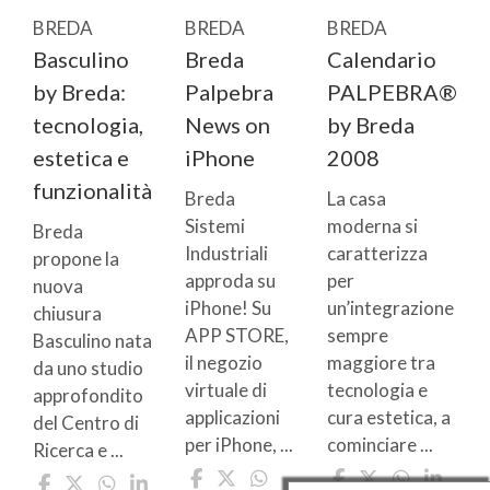
BREDA
BREDA
BREDA
Basculino
Breda
Calendario
by Breda:
Palpebra
PALPEBRA®
tecnologia,
News on
by Breda
estetica e
iPhone
2008
funzionalità
Breda
La casa
Sistemi
moderna si
Breda
Industriali
caratterizza
propone la
approda su
per
nuova
iPhone! Su
un’integrazione
chiusura
APP STORE,
sempre
Basculino nata
il negozio
maggiore tra
da uno studio
virtuale di
tecnologia e
approfondito
applicazioni
cura estetica, a
del Centro di
per iPhone, ...
cominciare ...
Ricerca e ...