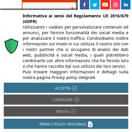
Isolamento termico
Antisismica
Informativa ai sensi del Regolamento UE 2016/679
Luce in Architettura
Barriere
(GDPR)
Architettoniche
Prevenzione
Utilizziamo i cookies per personalizzare contenuti ed
incendi
BIM
annunci, per fornire funzionalità dei social media e
Restauro e
per analizzare il nostro traffico. Condividiamo inoltre
Domotica
Ristrutturazioni
informazioni sul modo in cui utilizza il nostro sito con
Efficienza
i nostri partner che si occupano di analisi dei dati
Sostenibilità e
energetica
Bioedilizia
web, pubblicità e social media, i quali potrebbero
Impiantistica
combinarle con altre informazioni che ha fornito loro
o che hanno raccolto dal suo utilizzo dei loro servizi.
Isolamento acustico
Puoi trovare maggiori informazioni e dettagli sulla
nostra pagina
Privacy policy integrale.
ACCETTA
CONFIGURA
RIFIUTA
PRIVACY POLICY INTEGRALE