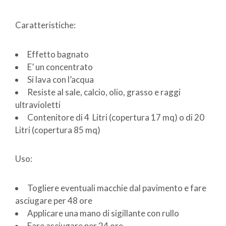
Caratteristiche:
Effetto bagnato
E’ un concentrato
Si lava con l’acqua
Resiste al sale, calcio, olio, grasso e raggi
ultravioletti
Contenitore di 4 Litri (copertura 17 mq) o di 20
Litri (copertura 85 mq)
Uso:
Togliere eventuali macchie dal pavimento e fare
asciugare per 48 ore
Applicare una mano di sigillante con rullo
Fare asciugare per 24 ore