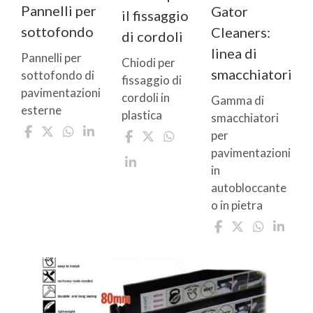
Pannelli per
Gator
il fissaggio
sottofondo
Cleaners:
di cordoli
linea di
Pannelli per
Chiodi per
smacchiatori
sottofondo di
fissaggio di
pavimentazioni
cordoli in
Gamma di
esterne
plastica
smacchiatori
per
pavimentazioni
in
autobloccante
o in pietra