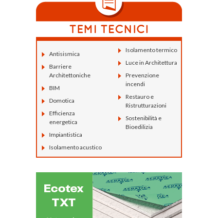
Isolamento termico
Antisismica
Luce in Architettura
Barriere
Architettoniche
Prevenzione
incendi
BIM
Restauro e
Domotica
Ristrutturazioni
Efficienza
Sostenibilità e
energetica
Bioedilizia
Impiantistica
Isolamento acustico