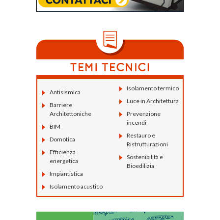
Isolamento termico
Antisismica
Luce in Architettura
Barriere
Architettoniche
Prevenzione
incendi
BIM
Restauro e
Domotica
Ristrutturazioni
Efficienza
Sostenibilità e
energetica
Bioedilizia
Impiantistica
Isolamento acustico