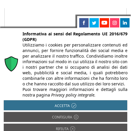
Informativa ai sensi del Regolamento UE 2016/679
(GDPR)
Utilizziamo i cookies per personalizzare contenuti ed
annunci, per fornire funzionalità dei social media e
per analizzare il nostro traffico. Condividiamo inoltre
informazioni sul modo in cui utilizza il nostro sito con
i nostri partner che si occupano di analisi dei dati
web, pubblicità e social media, i quali potrebbero
Chi siamo
Autori
Per la tua pubblicità
Iscriviti alla
combinarle con altre informazioni che ha fornito loro
newsletter
o che hanno raccolto dal suo utilizzo dei loro servizi.
Puoi trovare maggiori informazioni e dettagli sulla
nostra pagina
Privacy policy integrale.
ACCETTA
Infobuild è testata registrata presso il Tribunale di Milano al n° 63
CONFIGURA
dell’8/3/2013 - ISSN 2282-2267
© 2000-2026 Infoweb srl - P.IVA 13155920153 - Tutti i diritti
RIFIUTA