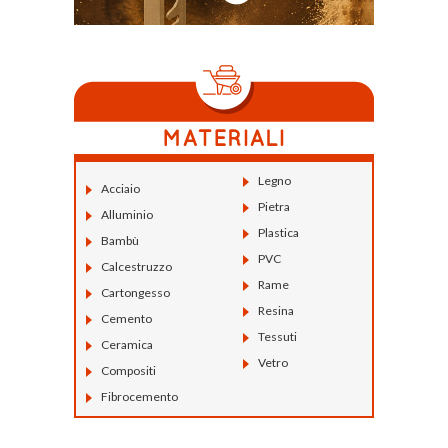
Legno
Acciaio
Pietra
Alluminio
Plastica
Bambù
PVC
Calcestruzzo
Rame
Cartongesso
Resina
Cemento
Tessuti
Ceramica
Vetro
Compositi
Fibrocemento