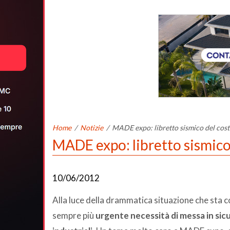
Home
/
Notizie
/
MADE expo: libretto sismico del cost
MADE expo: libretto sismico
10/06/2012
Alla luce della drammatica situazione che sta colp
sempre più
urgente necessità di messa in sicur