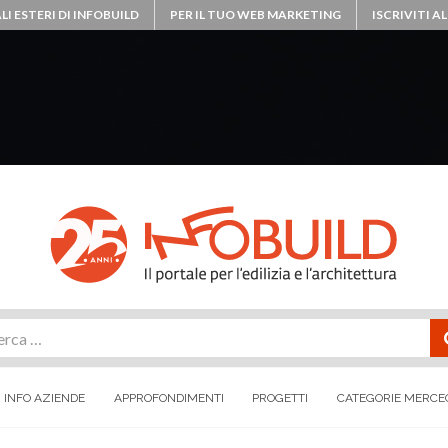
LI ESTERI DI INFOBUILD
PER IL TUO WEB MARKETING
ISCRIVITI 
rca
INFO AZIENDE
APPROFONDIMENTI
PROGETTI
CATEGORIE MERCE