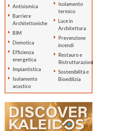
Isolamento
Antisismica
termico
Barriere
Luce in
Architettoniche
Architettura
BIM
Prevenzione
Domotica
incendi
Efficienza
Restauro e
energetica
Ristrutturazioni
Impiantistica
Sostenibilità e
Isolamento
Bioedilizia
acustico