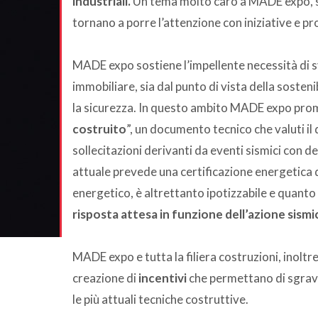
industriali.
Un tema molto caro a MADE expo, su 
tornano a porre l’attenzione con iniziative e pro
MADE expo sostiene l’impellente necessità di sv
immobiliare, sia dal punto di vista della soste
la sicurezza. In questo ambito MADE expo promu
costruito
”, un documento tecnico che valuti il 
sollecitazioni derivanti da eventi sismici con de
attuale prevede una certificazione energetica d
energetico, è altrettanto ipotizzabile e quanto
risposta attesa in funzione dell’azione sismi
MADE expo e tutta la filiera costruzioni, inoltr
creazione di
incentivi
che permettano di sgrava
le più attuali tecniche costruttive.