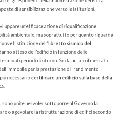
cui gli esponenti della manifestazione fieristica
poste di sensibilizzazione verso le istituzioni.
iluppare un’efficace azione di riqualificazione
nibilità ambientale, ma soprattutto per quanto riguarda
ove l’istituzione del “
libretto sismico del
danno atteso dell’edificio in funzione delle
terminati periodi di ritorno. Se da un lato il mercato
ell’immobile per la prestazione o il rendimento
 più necessario
certificare un edificio sulla base della
ca
.
e, sono unite nel voler sottoporre al Governo la
re o agevolare la ristrutturazione di edifici secondo