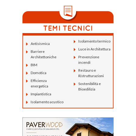
Isolamento termico
Antisismica
Luce in Architettura
Barriere
Architettoniche
Prevenzione
incendi
BIM
Restauro e
Domotica
Ristrutturazioni
Efficienza
Sostenibilità e
energetica
Bioedilizia
Impiantistica
Isolamento acustico