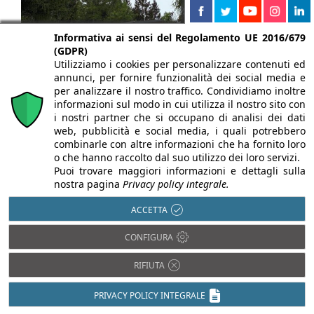
Informativa ai sensi del Regolamento UE 2016/679
(GDPR)
Utilizziamo i cookies per personalizzare contenuti ed
annunci, per fornire funzionalità dei social media e
per analizzare il nostro traffico. Condividiamo inoltre
informazioni sul modo in cui utilizza il nostro sito con
i nostri partner che si occupano di analisi dei dati
web, pubblicità e social media, i quali potrebbero
combinarle con altre informazioni che ha fornito loro
27/07/2026
o che hanno raccolto dal suo utilizzo dei loro servizi.
Rifugio Loa, completata la ricostruzione in
Puoi trovare maggiori informazioni e dettagli sulla
nostra pagina
Privacy policy integrale.
legno XLAM nel Parco dell'Adamello
ACCETTA
A cura di:
Stefania Manfrin
Completata la ricostruzione del Rifugio Loa nel
CONFIGURA
Parco dell'Adamello: struttura in XLAM, accessibile
RIFIUTA
e sostenibile.
PRIVACY POLICY INTEGRALE