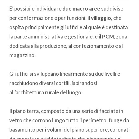
E’ possibile individuare
due macro aree
suddivise
per conformazione e per funzioni:
il villaggio
, che
ospita principalmente gli uffici e al quale è destinata
la parte amministrativa e gestionale,
e il PCM
, zona
dedicata alla produzione, al confezionamento e al
magazzino.
Gli uffici si sviluppano linearmente su due livelli e
racchiudono diversi cortili, ispirandosi
all’architettura rurale del luogo.
Il piano terra, composto da una serie di facciate in
vetro che corrono lungo tutto il perimetro, funge da
basamento per i volumi del piano superiore, coronati
da coperture a falde inclinate che disegnando un