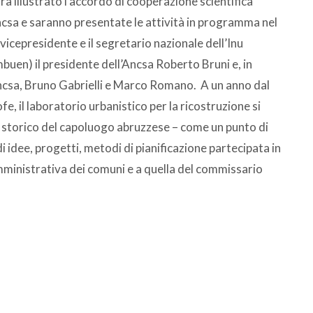
à illustrato l’accordo di cooperazione scientifica
ncsa e saranno presentate le attività in programma nel
 vicepresidente e il segretario nazionale dell’Inu
buen) il presidente dell’Ancsa Roberto Bruni e, in
Ancsa, Bruno Gabrielli e Marco Romano. A un anno dal
fe, il laboratorio urbanistico per la ricostruzione si
o storico del capoluogo abruzzese – come un punto di
i idee, progetti, metodi di pianificazione partecipata in
inistrativa dei comuni e a quella del commissario