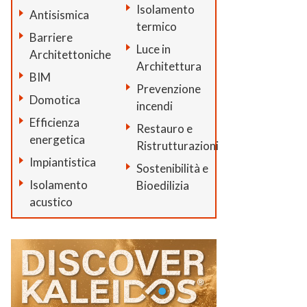
Isolamento
Antisismica
termico
Barriere
Luce in
Architettoniche
Architettura
BIM
Prevenzione
Domotica
incendi
Efficienza
Restauro e
energetica
Ristrutturazioni
Impiantistica
Sostenibilità e
Isolamento
Bioedilizia
acustico