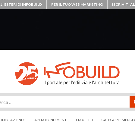
LI ESTERI DI INFOBUILD
PER IL TUO WEB MARKETING
ISCRIVITI 
rca
INFO AZIENDE
APPROFONDIMENTI
PROGETTI
CATEGORIE MERCE