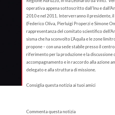
Regione Abruzzo, in via Leonardo da Vinci. Verr
operativa appena sottoscritto dall’Inu e dall’A
2010 e nel 2011. Interverranno il presidente, il
(Federico Oliva, Pierluigi Properzi e Simone Om
rappresentanza del comitato scientifico dell’
sisma che ha sconvolto L’Aquila e le zone limitro
propone – con una sede stabile presso il centr
riferimento per la produzione e la discussione d
accompagnamento e in raccordo alla azione amm
delegato e alla struttura di missione.
Consiglia questa notizia ai tuoi amici
Commenta questa notizia