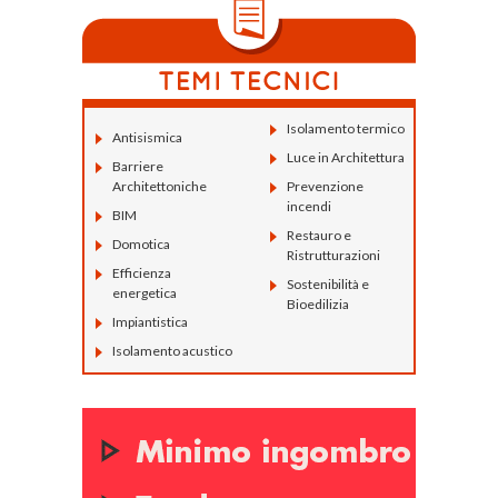
Isolamento termico
Antisismica
Luce in Architettura
Barriere
Architettoniche
Prevenzione
incendi
BIM
Restauro e
Domotica
Ristrutturazioni
Efficienza
Sostenibilità e
energetica
Bioedilizia
Impiantistica
Isolamento acustico