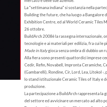
mercato e delle sue aziende.
La “settimana indiana” si sostanzia nella partec
Building the future, che ha luogo a Bangalore d
Exhibition Centre, ed al World Ceramic Tiles M
26 ottobre.
BuildArch 2008è la rassegna internazionale, or
tecnologie e ai materiali per edilizia, fra cui le
Made in Italy
gioca senza ombra di dubbio un r
Alla fiera sono presenti quattordici imprese ce
Cedir, Refin, Novabell, Impronta Ceramiche, 
(Gambarelli), Rondine, Cir, Lord, Lea, Litokol -
lo stand istituzionale Ceramic Tiles of Italy e d
produzione.
La partecipazione a BuildArch rappresenta la gi
del settore ed avvicinare un mercato ad alto po