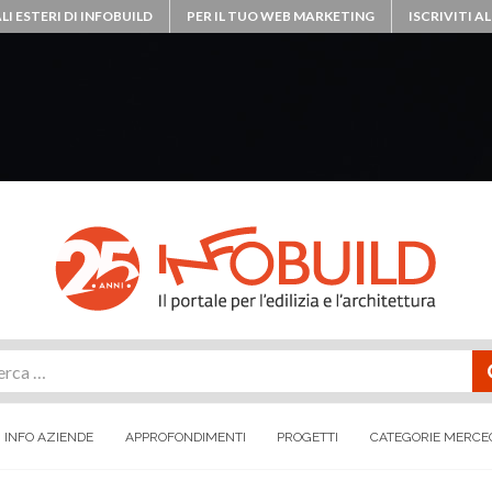
LI ESTERI DI INFOBUILD
PER IL TUO WEB MARKETING
ISCRIVITI 
rca
INFO AZIENDE
APPROFONDIMENTI
PROGETTI
CATEGORIE MERCE