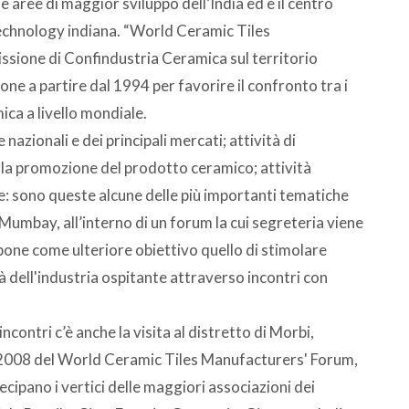
le aree di maggior sviluppo dell’India ed è il centro
chnology indiana. “World Ceramic Tiles
ssione di Confindustria Ceramica sul territorio
one a partire dal 1994 per favorire il confronto tra i
mica a livello mondiale.
nazionali e dei principali mercati; attività di
lla promozione del prodotto ceramico; attività
: sono queste alcune delle più importanti tematiche
Mumbay, all’interno di un forum la cui segreteria viene
pone come ulteriore obiettivo quello di stimolare
tà dell'industria ospitante attraverso incontri con
contri c’è anche la visita al distretto di Morbi,
ne 2008 del World Ceramic Tiles Manufacturers' Forum,
ecipano i vertici delle maggiori associazioni dei