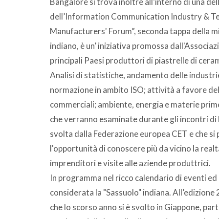
Bangalore si trova inoltre all’interno di una del
dell’Information Communication Industry & Te
Manufacturers' Forum”, seconda tappa della mi
indiano, è un’ iniziativa promossa dall'Associazi
principali Paesi produttori di piastrelle di cera
Analisi di statistiche, andamento delle industrie 
normazione in ambito ISO; attività a favore de
commerciali; ambiente, energia e materie prime
che verranno esaminate durante gli incontri di 
svolta dalla Federazione europea CET e che si 
l'opportunità di conoscere più da vicino la real
imprenditori e visite alle aziende produttrici.
In programma nel ricco calendario di eventi ed in
considerata la "Sassuolo" indiana. All’edizio
che lo scorso anno si è svolto in Giappone, part