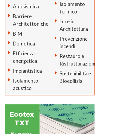
Isolamento
Antisismica
termico
Barriere
Luce in
Architettoniche
Architettura
BIM
Prevenzione
Domotica
incendi
Efficienza
Restauro e
energetica
Ristrutturazioni
Impiantistica
Sostenibilità e
Isolamento
Bioedilizia
acustico