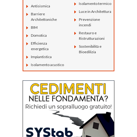
Isolamento termico
Antisismica
Luce in Architettura
Barriere
Architettoniche
Prevenzione
incendi
BIM
Restauro e
Domotica
Ristrutturazioni
Efficienza
Sostenibilità e
energetica
Bioedilizia
Impiantistica
Isolamento acustico