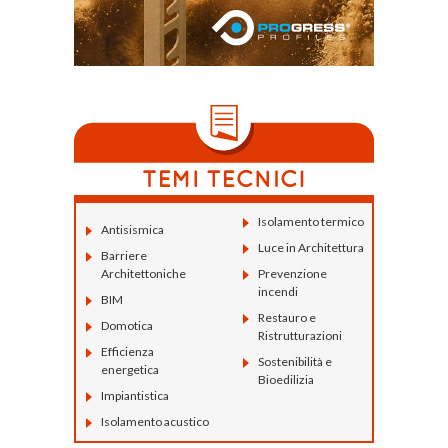
Isolamento termico
Antisismica
Luce in Architettura
Barriere
Architettoniche
Prevenzione
incendi
BIM
Restauro e
Domotica
Ristrutturazioni
Efficienza
Sostenibilità e
energetica
Bioedilizia
Impiantistica
Isolamento acustico