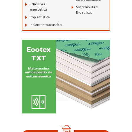
Efficienza
Sostenibilità e
energetica
Bioedilizia
Impiantistica
Isolamento acustico