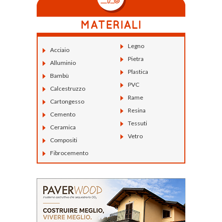
Legno
Acciaio
Pietra
Alluminio
Plastica
Bambù
PVC
Calcestruzzo
Rame
Cartongesso
Resina
Cemento
Tessuti
Ceramica
Vetro
Compositi
Fibrocemento