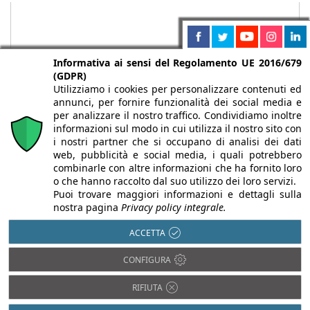
Informativa ai sensi del Regolamento UE 2016/679
(GDPR)
Utilizziamo i cookies per personalizzare contenuti ed
annunci, per fornire funzionalità dei social media e
per analizzare il nostro traffico. Condividiamo inoltre
informazioni sul modo in cui utilizza il nostro sito con
i nostri partner che si occupano di analisi dei dati
web, pubblicità e social media, i quali potrebbero
Chi siamo
Autori
Per la tua pubblicità
Iscriviti alla
combinarle con altre informazioni che ha fornito loro
newsletter
o che hanno raccolto dal suo utilizzo dei loro servizi.
Puoi trovare maggiori informazioni e dettagli sulla
nostra pagina
Privacy policy integrale.
ACCETTA
Infobuild è testata registrata presso il Tribunale di Milano al n° 63
CONFIGURA
dell’8/3/2013 - ISSN 2282-2267
© 2000-2026 Infoweb srl - P.IVA 13155920153 - Tutti i diritti
RIFIUTA
riservati |
Privacy