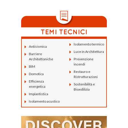
Isolamento termico
Antisismica
Luce in Architettura
Barriere
Architettoniche
Prevenzione
incendi
BIM
Restauro e
Domotica
Ristrutturazioni
Efficienza
Sostenibilità e
energetica
Bioedilizia
Impiantistica
Isolamento acustico