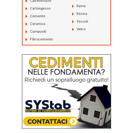
Calcestruzzo
Rame
Cartongesso
Resina
Cemento
Tessuti
Ceramica
Vetro
Compositi
Fibrocemento