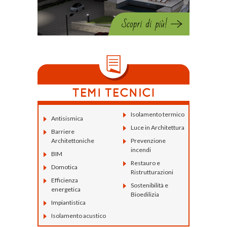
Isolamento termico
Antisismica
Luce in Architettura
Barriere
Architettoniche
Prevenzione
incendi
BIM
Restauro e
Domotica
Ristrutturazioni
Efficienza
Sostenibilità e
energetica
Bioedilizia
Impiantistica
Isolamento acustico