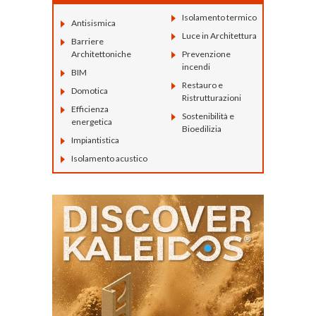
Isolamento termico
Antisismica
Luce in Architettura
Barriere
Architettoniche
Prevenzione
incendi
BIM
Restauro e
Domotica
Ristrutturazioni
Efficienza
Sostenibilità e
energetica
Bioedilizia
Impiantistica
Isolamento acustico