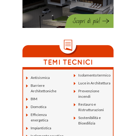
Isolamento termico
Antisismica
Luce in Architettura
Barriere
Architettoniche
Prevenzione
incendi
BIM
Restauro e
Domotica
Ristrutturazioni
Efficienza
Sostenibilità e
energetica
Bioedilizia
Impiantistica
Isolamento acustico