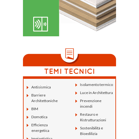
Isolamento termico
Antisismica
Luce in Architettura
Barriere
Architettoniche
Prevenzione
incendi
BIM
Restauro e
Domotica
Ristrutturazioni
Efficienza
Sostenibilità e
energetica
Bioedilizia
Impiantistica