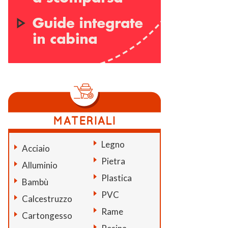
Legno
Acciaio
Pietra
Alluminio
Plastica
Bambù
PVC
Calcestruzzo
Rame
Cartongesso