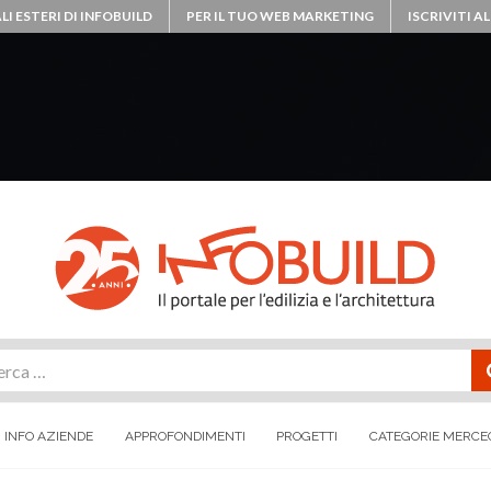
LI ESTERI DI INFOBUILD
PER IL TUO WEB MARKETING
ISCRIVITI 
rca
INFO AZIENDE
APPROFONDIMENTI
PROGETTI
CATEGORIE MERCE