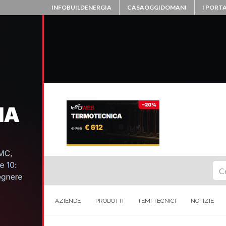
INFOBUILDENERGIA
CASAOGGIDOMANI
I PORTA
Ce
AZIENDE
PRODOTTI
TEMI TECNICI
NOTIZIE