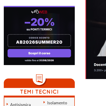
Isolamento
Antisismica