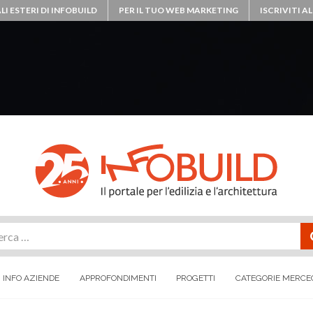
LI ESTERI DI INFOBUILD
PER IL TUO WEB MARKETING
ISCRIVITI 
rca
INFO AZIENDE
APPROFONDIMENTI
PROGETTI
CATEGORIE MERCE