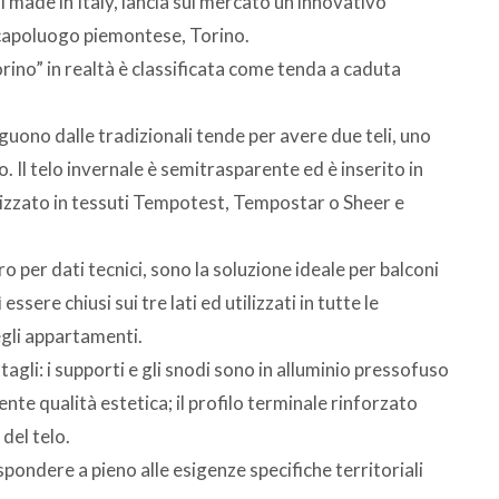
 made in Italy, lancia sul mercato un innovativo
 capoluogo piemontese, Torino.
no” in realtà è classificata come tenda a caduta
guono dalle tradizionali tende per avere due teli, uno
o. Il telo invernale è semitrasparente ed è inserito in
lizzato in tessuti Tempotest, Tempostar o Sheer e
o per dati tecnici, sono la soluzione ideale per balconi
ssere chiusi sui tre lati ed utilizzati in tutte le
egli appartamenti.
tagli: i supporti e gli snodi sono in alluminio pressofuso
nte qualità estetica; il profilo terminale rinforzato
del telo.
pondere a pieno alle esigenze specifiche territoriali