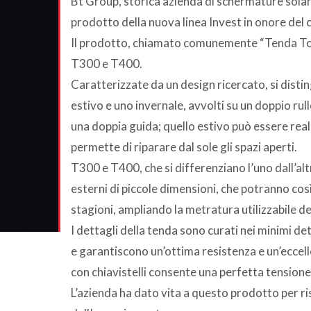
Bt Group, storica azienda di schermature solari
prodotto della nuova linea Invest in onore del
Il prodotto, chiamato comunemente “Tenda Tori
T300 e T400.
Caratterizzate da un design ricercato, si distin
estivo e uno invernale, avvolti su un doppio rull
una doppia guida; quello estivo può essere rea
permette di riparare dal sole gli spazi aperti.
T300 e T400, che si differenziano l’uno dall’altr
esterni di piccole dimensioni, che potranno così e
stagioni, ampliando la metratura utilizzabile d
I dettagli della tenda sono curati nei minimi det
e garantiscono un’ottima resistenza e un’eccelle
con chiavistelli consente una perfetta tensione 
L’azienda ha dato vita a questo prodotto per ris