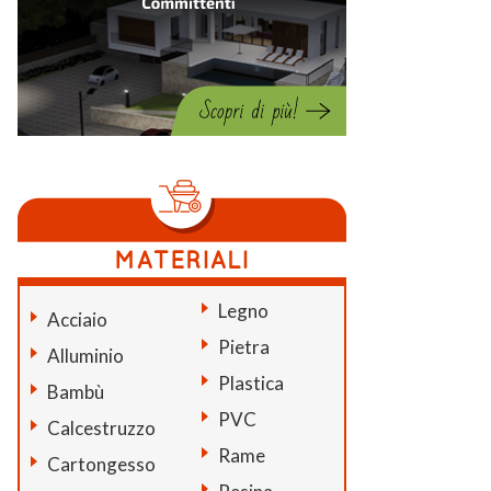
Legno
Acciaio
Pietra
Alluminio
Plastica
Bambù
PVC
Calcestruzzo
Rame
Cartongesso