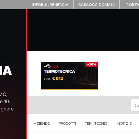
INFOBUILDENERGIA
CASAOGGIDOMANI
I PORTA
Ce
AZIENDE
PRODOTTI
TEMI TECNICI
NOTIZIE