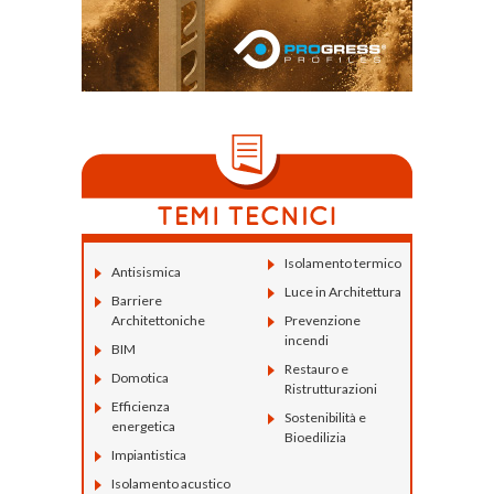
Isolamento termico
Antisismica
Luce in Architettura
Barriere
Architettoniche
Prevenzione
incendi
BIM
Restauro e
Domotica
Ristrutturazioni
Efficienza
Sostenibilità e
energetica
Bioedilizia
Impiantistica
Isolamento acustico