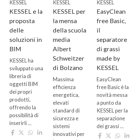
KESSEL
KESSEL
KESSEL
KESSEL e la
KESSEL per
EasyClean
proposta
la mensa
free Basic,
delle
della scuola
il
soluzioni in
media
separatore
BIM
Albert
di grassi
Schweitzer
made by
KESSEL ha
di Bolzano
KESSEL
sviluppato una
libreria di
Massima
EasyClean
oggetti BIM
efficienza
free Basic è la
dei propri
energetica,
novità messa
prodotti,
elevati
a punto da
offrendo la
standard di
KESSEL per la
possibilità di
sicurezza e
separazione
inserirli ...
sistemi
dei grassi ...
innovativi per