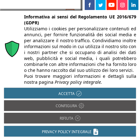
Informativa ai sensi del Regolamento UE 2016/679
(GDPR)
Utilizziamo i cookies per personalizzare contenuti ed
annunci, per fornire funzionalità dei social media e
per analizzare il nostro traffico. Condividiamo inoltre
Isolamento termico
informazioni sul modo in cui utilizza il nostro sito con
Antisismica
i nostri partner che si occupano di analisi dei dati
Luce in Architettura
Barriere
web, pubblicità e social media, i quali potrebbero
Architettoniche
Prevenzione
combinarle con altre informazioni che ha fornito loro
incendi
o che hanno raccolto dal suo utilizzo dei loro servizi.
BIM
Puoi trovare maggiori informazioni e dettagli sulla
Restauro e
Domotica
Ristrutturazioni
nostra pagina
Privacy policy integrale.
Efficienza
Sostenibilità e
energetica
ACCETTA
Bioedilizia
Impiantistica
CONFIGURA
Isolamento acustico
RIFIUTA
PRIVACY POLICY INTEGRALE