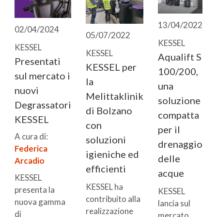
13/04/2022
02/04/2024
05/07/2022
KESSEL
KESSEL
KESSEL
Aqualift S
Presentati
KESSEL per
100/200,
sul mercato i
la
una
nuovi
Melittaklinik
soluzione
Degrassatori
di Bolzano
compatta
KESSEL
con
per il
A cura di:
soluzioni
drenaggio
Federica
igieniche ed
delle
Arcadio
efficienti
acque
KESSEL
KESSEL ha
presenta la
KESSEL
contribuito alla
nuova gamma
lancia sul
realizzazione
di
mercato