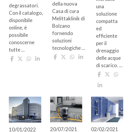
della nuova
degrassatori.
una
Casa di cura
Con il catalogo,
soluzione
Melittaklinik di
disponibile
compatta
Bolzano
online, è
ed
fornendo
possibile
efficiente
soluzioni
conoscerne
per il
tecnologiche ...
tutte ...
drenaggio
delle acque
di scarico. ...
20/07/2021
02/02/2021
10/01/2022