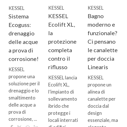
KESSEL
KESSEL
KESSEL
KESSEL
Bagno
Sistema
Ecolift XL,
moderno e
Ecoguss:
la
funzionale?
drenaggio
protezione
Ci pensano
delle acque
completa
le canalette
a prova di
contro il
per doccia
corrosione!
riflusso
Linearis
KESSEL
propone una
KESSEL lancia
KESSEL
soluzione per il
Ecolift XL,
propone un
drenaggio e lo
l’impianto di
alinea di
smaltimento
sollevamento
canalette per
delle acque a
ibrido che
doccia dal
prova di
protegge i
design
corrosione, ...
locali interrati
essenziale, ma