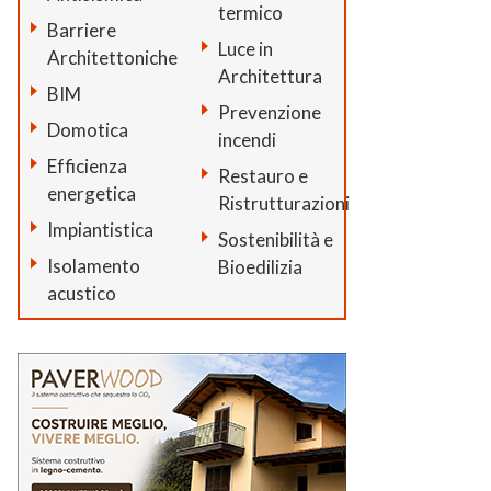
termico
Barriere
Luce in
Architettoniche
Architettura
BIM
Prevenzione
Domotica
incendi
Efficienza
Restauro e
energetica
Ristrutturazioni
Impiantistica
Sostenibilità e
Isolamento
Bioedilizia
acustico