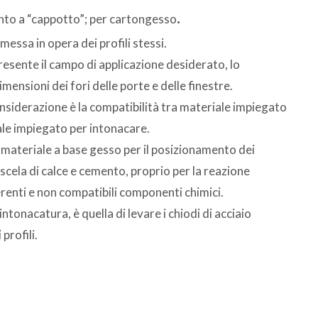
.
ento a “cappotto”; per cartongesso
essa in opera dei profili stessi.
presente il campo di applicazione desiderato, lo
dimensioni dei fori delle porte e delle finestre.
nsiderazione è la compatibilità tra materiale impiegato
iale impiegato per intonacare.
 materiale a base gesso per il posizionamento dei
scela di calce e cemento, proprio per la reazione
erenti e non compatibili componenti chimici.
ntonacatura, è quella di levare i chiodi di acciaio
profili.