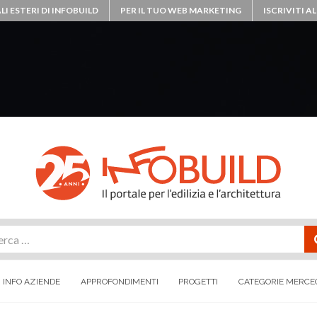
LI ESTERI DI INFOBUILD
PER IL TUO WEB MARKETING
ISCRIVITI 
rca
INFO AZIENDE
APPROFONDIMENTI
PROGETTI
CATEGORIE MERCE