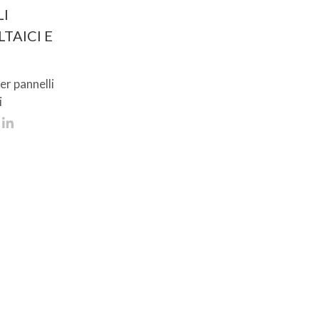
I
TAICI E
er pannelli
i