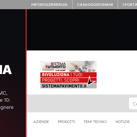
INFOBUILDENERGIA
CASAOGGIDOMANI
I PORTA
Ce
AZIENDE
PRODOTTI
TEMI TECNICI
NOTIZIE