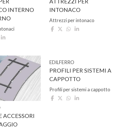
 PER
ATTREZZI PER
CO INTERNO
INTONACO
ERNO
Attrezzi per intonaco
intonaci
EDILFERRO
PROFILI PER SISTEMI A
CAPPOTTO
Profili per sistemi a cappotto
O
 E ACCESSORI
SAGGIO